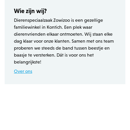
PHPSESSID
PHP.net
Wie zijn wij?
.zowizoo.be
Dierenspeciaalzaak Zowizoo is een gezellige
familiewinkel in Kontich. Een plek waar
dierenvrienden elkaar ontmoeten. Wij staan elke
CSRF_TOKEN
.zowizoo.be
dag klaar voor onze klanten. Samen met ons team
proberen we steeds de band tussen beestje en
baasje te versterken. Dát is voor ons het
_username
.zowizoo.be
belangrijkste!
Over ons
product-added-modal
.zowizoo.be
1 
recently_viewed_product_previous
Adobe Inc.
www.zowizoo.be
product_data_storage
Adobe Inc.
www.zowizoo.be