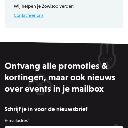
Wij helpen je Zowizoo verder!
Contacteer ons
Ontvang alle promoties &
recently_viewed_product
Adobe Inc.
kortingen, maar ook nieuws
www.zowizoo.be
over events in je mailbox
mage-messages
Adobe Inc.
www.zowizoo.be
Schrijf je in voor de nieuwsbrief
E-mailadres
*