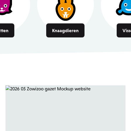
tten
Knaagdieren
Vis