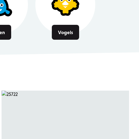
sen
Vogels