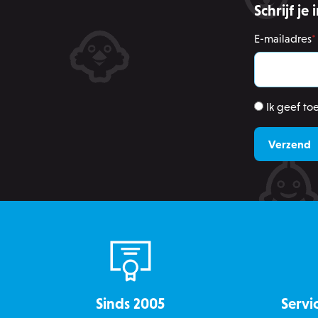
Schrijf je
OptanonConsent
E-mailadres
*
Ik geef t
recently_viewed_product
mage-messages
recently_compared_produ
CookieScriptConsent
Sinds 2005
Servi
__cf_bm