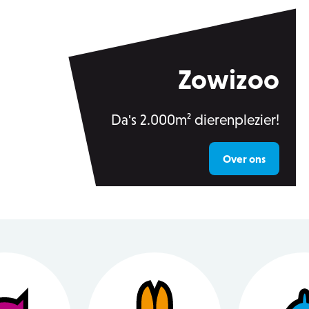
Zowizoo
Da's 2.000m² dierenplezier!
Over ons