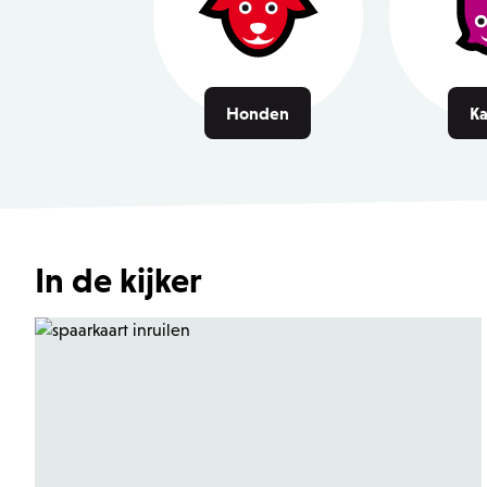
Honden
Ka
In de kijker