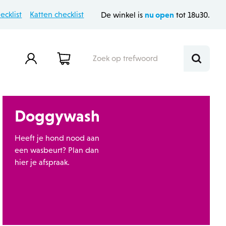
nu open
cklist
Katten checklist
De winkel is
tot 18u30.
Doggywash
n
a aan
Plan hier je doggywash bezoek
Nieuwe krabpaal nodig? Betaal hem
Hooi & stro voor je knagers
Laat je CO2-fles vullen
Gezond vogelvoer
met consumptiecheques!
Heeft je hond nood aan
een wasbeurt? Plan dan
hier je afspraak.