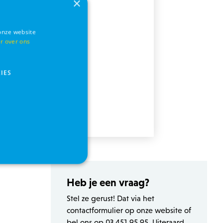
×
onze website
r over ons
IES
Heb je een vraag?
s
Functionaliteits
Stel ze gerust! Dat via het
countbeheer. Zonder strikt
contactformulier op onze website of
bel ons op 03 451 95 95. Uiteraard