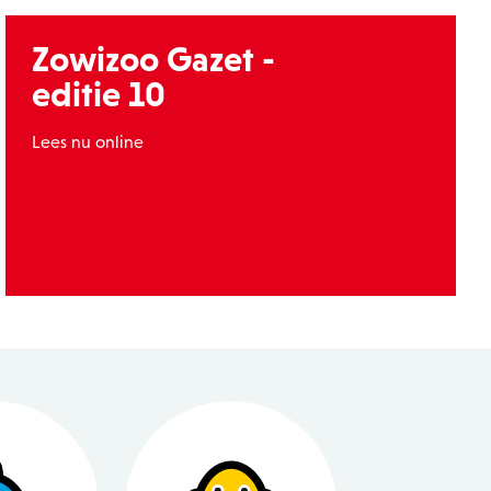
Zowizoo Gazet -
editie 10
Lees nu online