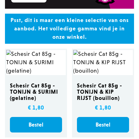
Psst, dit is maar een kleine selectie van ons
aanbod. Het volledige gamma vind je in
onze winkel.
Schesir Cat 85g -
Schesir Cat 85g -
TONIJN & SURIMI
TONIJN & KIP
(gelatine)
RIJST (bouillon)
€ 1,80
€ 1,80
Bestel
Bestel