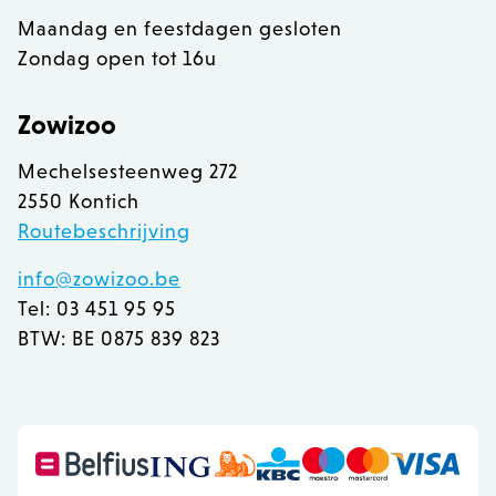
Maandag en feestdagen gesloten
Zondag open tot 16u
recently_viewed_product
Adobe Inc.
Zowizoo
www.zowizoo.be
Mechelsesteenweg 272
mage-messages
Adobe Inc.
2550 Kontich
www.zowizoo.be
Routebeschrijving
info@zowizoo.be
Tel: 03 451 95 95
BTW: BE 0875 839 823
recently_compared_product
Adobe Inc.
www.zowizoo.be
CookieScriptConsent
1
CookieScript
www.zowizoo.be