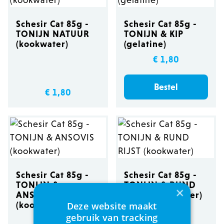
Schesir Cat 85g -
Schesir Cat 85g -
TONIJN NATUUR
TONIJN & KIP
(kookwater)
(gelatine)
€ 1,80
Bestel
€ 1,80
Schesir Cat 85g -
Schesir Cat 85g -
TONIJN &
TONIJN & RUND
×
ANSOVIS
RIJST (kookwater)
Deze website maakt
(kookwater)
gebruik van tracking
€ 1,80
€ 1,80