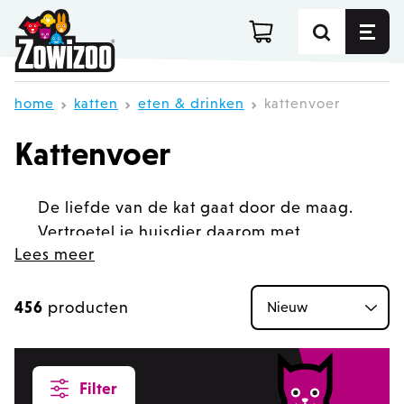
Ga direct door naar de inhoud
home
katten
eten & drinken
kattenvoer
Kattenvoer
De liefde van de kat gaat door de maag.
Vertroetel je huisdier daarom met
Lees meer
gezond en voedzaam kattenvoer. Van
kattenbrokken tot natvoer. We ontdekken
graag samen met jou wat je kat lekker
456
producten
S
vindt.
Filter