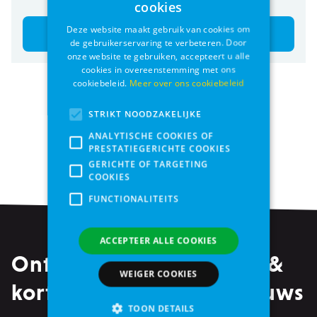
cookies
Deze website maakt gebruik van cookies om
Bestel
Bestel
de gebruikerservaring te verbeteren. Door
onze website te gebruiken, accepteert u alle
cookies in overeenstemming met ons
cookiebeleid.
Meer over ons cookiebeleid
Producten per pagina
STRIKT NOODZAKELIJKE
ANALYTISCHE COOKIES OF
Pagina
PRESTATIEGERICHTE COOKIES
1
2
3
Je leest momenteel pagina
Pagina
Pagina
Pagina
GERICHTE OF TARGETING
COOKIES
FUNCTIONALITEITS
ACCEPTEER ALLE COOKIES
Ontvang alle promoties &
WEIGER COOKIES
kortingen, maar ook nieuws
TOON DETAILS