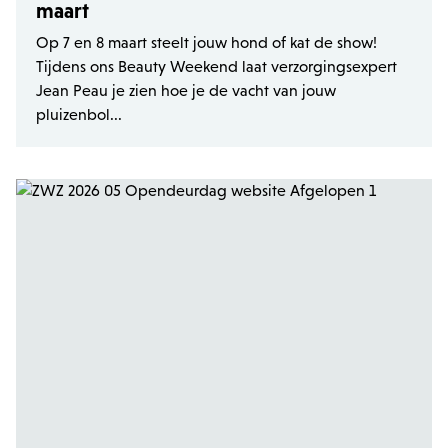
maart
Strikt noodzakelijke
Analytische cookies of prestatiegerichte cookies
Op 7 en 8 maart steelt jouw hond of kat de show!
Tijdens ons Beauty Weekend laat verzorgingsexpert
Gerichte of targeting cookies
Jean Peau je zien hoe je de vacht van jouw
Functionaliteits
pluizenbol...
Strikt noodzakelijke cookies maken
kernfunctionaliteit van de website mogelijk,
zoals gebruikersaanmelding en accountbeheer.
Zonder strikt noodzakelijke cookies kan de
website niet correct worden gebruikt.
Provider /
Naam
Ver
Domein
PHPSESSID
PHP.net
.zowizoo.be
CSRF_TOKEN
.zowizoo.be
_username
.zowizoo.be