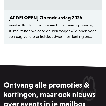
product-added-modal
.zowizoo.be
1 
[AFGELOPEN] Opendeurdag 2026
recently_viewed_product_previous
Adobe Inc.
Feest in Kontich! Het is weer bijna zover: op zondag
www.zowizoo.be
10 mei zetten we onze deuren wagenwijd open voor
een dag vol dierenliefde, advies, tips, korting en...
product_data_storage
Adobe Inc.
www.zowizoo.be
private_content_version
1
Adobe Inc.
www.zowizoo.be
Ontvang alle promoties &
section_data_ids
Adobe Inc.
www.zowizoo.be
kortingen, maar ook nieuws
over events in je mailbox