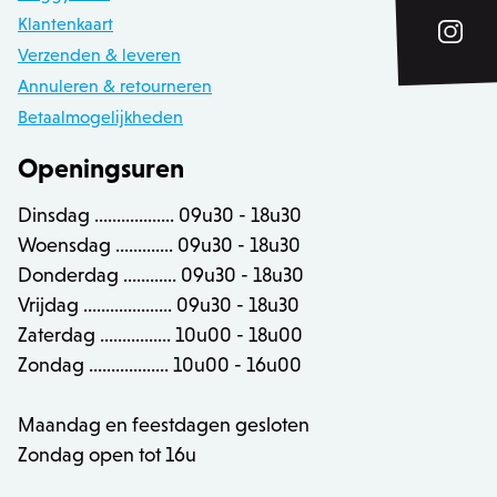
__cf_bm
30 
Klantenkaart
Cloudflare Inc.
.calendly.com
Verzenden & leveren
Annuleren & retourneren
Betaalmogelijkheden
recently_compared_product_previous
Adobe Inc.
Openingsuren
www.zowizoo.be
Dinsdag .................. 09u30 - 18u30
mage-cache-sessid
Adobe Inc.
Woensdag ............. 09u30 - 18u30
www.zowizoo.be
Donderdag ............ 09u30 - 18u30
Vrijdag .................... 09u30 - 18u30
Zaterdag ................ 10u00 - 18u00
Zondag .................. 10u00 - 16u00
Maandag en feestdagen gesloten
Zondag open tot 16u
Provider /
Naam
Vervaldatum
Omschrijving
Domein
Provider /
Naam
Vervaldatum
O