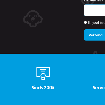
E-mailadres
*
Ik geef t
recently_viewed_product
mage-messages
recently_compared_produ
CookieScriptConsent
Sinds 2005
Servi
__cf_bm