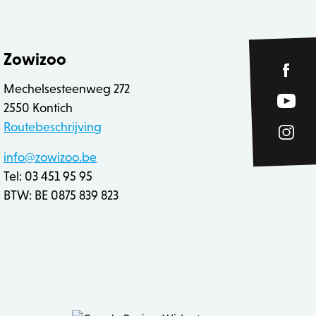
eleken producten op voor
rt het opschonen van de
Zowizoo
ookie wordt verwijderd
 de Admin de lokale opslag
true.
Mechelsesteenweg 272
2550 Kontich
Routebeschrijving
 inhoud in de browser te
info@zowizoo.be
n geladen.
Tel: 03 451 95 95
ver hoe de eindgebruiker
 inhoud in de browser te
 heeft gezien voordat hij
BTW: BE 0875 839 823
n geladen.
 inhoud in de browser te
 zoals realtime bieden van
n geladen.
sal Analytics, wat een
uikte analyseservice van
ebruikers te
 nummer toe te wijzen als