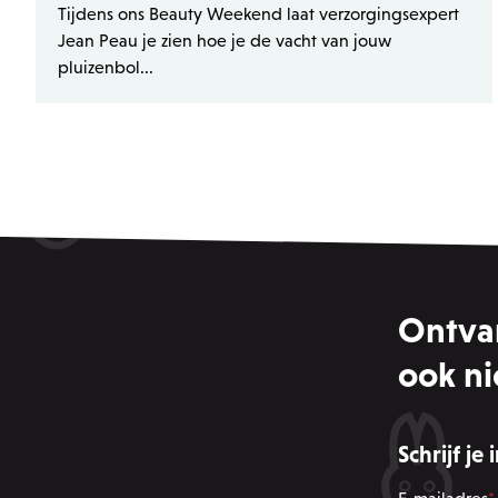
Tijdens ons Beauty Weekend laat verzorgingsexpert
PHPSESSID
Jean Peau je zien hoe je de vacht van jouw
pluizenbol...
CSRF_TOKEN
_username
product-added-modal
recently_viewed_product_
product_data_storage
private_content_version
Ontvan
ook ni
section_data_ids
__cfruid
Schrijf je
OptanonConsent