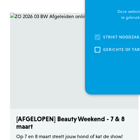
Deze websit
te gebrui
STRIKT NOODZAK
GERICHTE OF TA
Strikt noodzakelijke
[AFGELOPEN] Beauty Weekend - 7 & 8
Strikt noodzakelijke cookie
noodzakelijke cookies kan d
maart
Naam
Op 7 en 8 maart steelt jouw hond of kat de show!