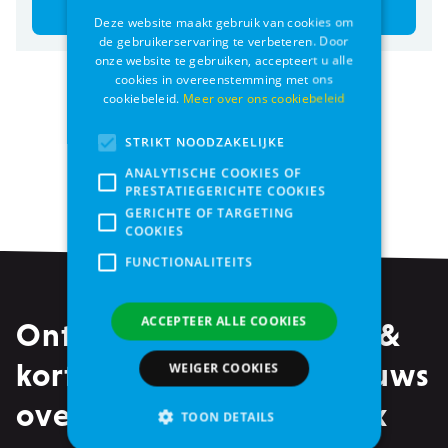
Bestel
Bestel
Deze website maakt gebruik van cookies om
de gebruikerservaring te verbeteren. Door
onze website te gebruiken, accepteert u alle
cookies in overeenstemming met ons
cookiebeleid.
Meer over ons cookiebeleid
Producten per pagina
STRIKT NOODZAKELIJKE
Pagina
ANALYTISCHE COOKIES OF
1
2
Je leest momenteel pagina
Pagina
Pagina
PRESTATIEGERICHTE COOKIES
GERICHTE OF TARGETING
COOKIES
FUNCTIONALITEITS
ACCEPTEER ALLE COOKIES
Ontvang alle promoties &
kortingen, maar ook nieuws
WEIGER COOKIES
over events in je mailbox
TOON DETAILS