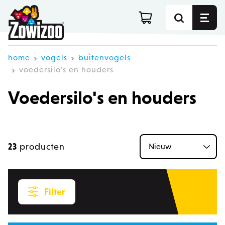
Ga direct door naar de inhoud
home
vogels
buitenvogels
voedersilo's en houders
Voedersilo's en houders
23
producten
S
Filter