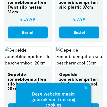
zonnebloempitten
zonnebloempitten
Twist silo metaal
silo plastic 37cm
31cm
€ 19,99
€ 7,99
Bestel
Bestel
Gepelde
Gepelde
zonnebloempitten
zonnebloempitten
silo beschermkooi
silo beschermkooi
×
20cm
33cm
Deze website maakt
€ 17,99
€ 24,99
gebruik van tracking
cookies