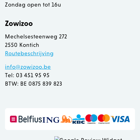
Zondag open tot 16u
Zowizoo
recently_viewed_product
Adobe Inc.
www.zowizoo.be
Mechelsesteenweg 272
2550 Kontich
mage-messages
Adobe Inc.
www.zowizoo.be
Routebeschrijving
info@zowizoo.be
Tel: 03 451 95 95
BTW: BE 0875 839 823
recently_compared_product
Adobe Inc.
www.zowizoo.be
CookieScriptConsent
1
CookieScript
www.zowizoo.be