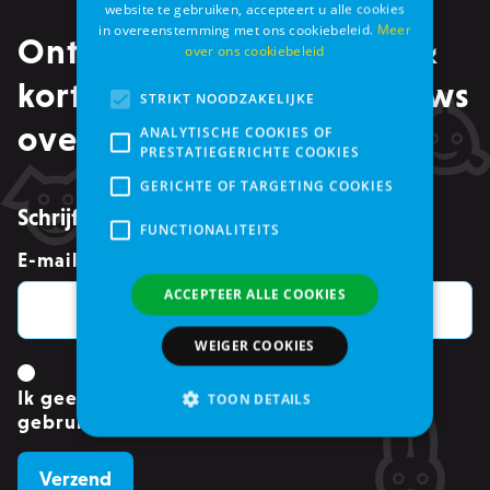
website te gebruiken, accepteert u alle cookies
in overeenstemming met ons cookiebeleid.
Meer
Ontvang alle promoties &
over ons cookiebeleid
kortingen, maar ook nieuws
STRIKT NOODZAKELIJKE
over events in je mailbox
ANALYTISCHE COOKIES OF
PRESTATIEGERICHTE COOKIES
GERICHTE OF TARGETING COOKIES
Schrijf je in voor de nieuwsbrief
FUNCTIONALITEITS
E-mailadres
*
ACCEPTEER ALLE COOKIES
WEIGER COOKIES
Ik geef toestemming om mijn gegevens te
TOON DETAILS
gebruiken.
*
Strikt noodzakelijke