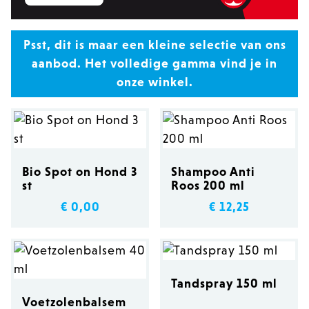
producten zijn zorgvuldig geselecteerd
om je te helpen bij de dagelijkse
Psst, dit is maar een kleine selectie van ons
verzorging van je hond en om
aanbod. Het volledige gamma vind je in
veelvoorkomende problemen aan te
onze winkel.
pakken.
Bio Spot on Hond 3
Shampoo Anti
st
Roos 200 ml
€ 0,00
€ 12,25
Tandspray 150 ml
Voetzolenbalsem