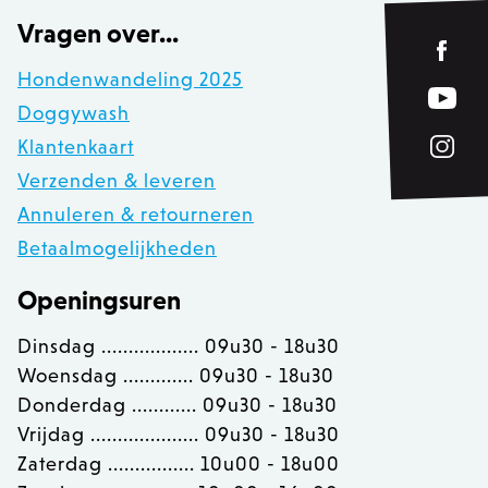
product_data_storage
Adobe Inc.
www.zowizoo.be
Vragen over...
Hondenwandeling 2025
private_content_version
1
Adobe Inc.
Doggywash
www.zowizoo.be
Klantenkaart
Verzenden & leveren
Annuleren & retourneren
section_data_ids
Adobe Inc.
www.zowizoo.be
Betaalmogelijkheden
Openingsuren
Dinsdag .................. 09u30 - 18u30
__cfruid
Cloudflare Inc.
.calendly.com
Woensdag ............. 09u30 - 18u30
Donderdag ............ 09u30 - 18u30
Vrijdag .................... 09u30 - 18u30
OptanonConsent
OneTrust LLC
.calendly.com
Zaterdag ................ 10u00 - 18u00