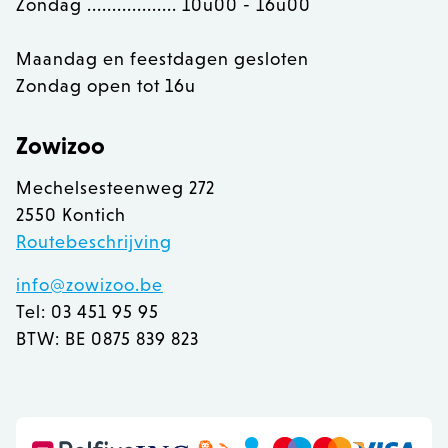
Zondag .................. 10u00 - 16u00
Maandag en feestdagen gesloten
Zondag open tot 16u
Zowizoo
Mechelsesteenweg 272
2550 Kontich
Routebeschrijving
info@zowizoo.be
Tel: 03 451 95 95
recently_viewed_product
BTW: BE 0875 839 823
Adobe Inc.
www.zowizoo.be
mage-messages
Adobe Inc.
www.zowizoo.be