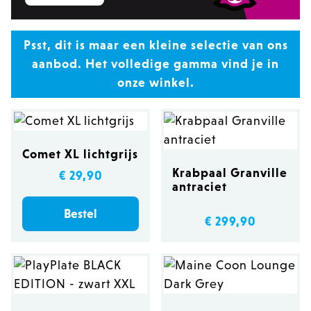
Psst, dit is maar een kleine selectie van ons
aanbod. Het volledige gamma vind je in
onze winkel.
Comet XL lichtgrijs
Krabpaal Granville
€ 29,90
antraciet
Bestel
€ 299,90