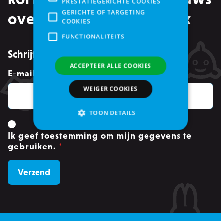
PRESTATIEGERICHTE COOKIES
GERICHTE OF TARGETING
over events in je mailbox
COOKIES
FUNCTIONALITEITS
Schrijf je in voor de nieuwsbrief
ACCEPTEER ALLE COOKIES
E-mailadres
*
WEIGER COOKIES
TOON DETAILS
Ik geef toestemming om mijn gegevens te
gebruiken.
*
Strikt noodzakelijke
Analytische cookies of prestatiegerichte cookies
Gerichte of targeting cookies
Functionaliteits
Strikt noodzakelijke cookies maken
kernfunctionaliteit van de website mogelijk,