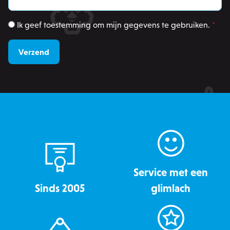
OptanonConsent
OneTrust LLC
Ik geef toestemming om mijn gegevens te gebruiken.
*
.calendly.com
Service met een
Sinds 2005
glimlach
recently_viewed_product
Adobe Inc.
www.zowizoo.be