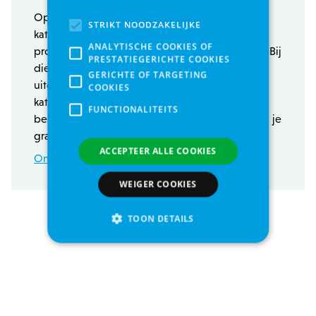
Op zoek naar de favoriete voeding van je
STRIKT NOODZAKELIJKE
kat/kitten of wil je graag eens iets anders
ANALYTISCHE COOKIES OF
proberen, maar weet je niet waar te beginnen? Bij
PRESTATIEGERICHTE COOKIES
dierenwinkel Zowizoo hebben we een zeer
GERICHTE OF TARGETING
uitgebreide keuze aan kwalitatieve
COOKIES
kattenvoeding. Weet je niet welke voeding het
FUNCTIONALITEITS
beste is voor je kat? Geen probleem, wij helpen je
graag verder bij het maken van de juiste keuze!
ACCEPTEER ALLE COOKIES
Ontdek nu
WEIGER COOKIES
TOON DETAILS
Strikt noodzakelijke
Analytische cookies of prestatiegerichte cookies
Gerichte of targeting cookies