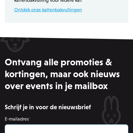
kattenbakvulling voor iedere kat!
recently_viewed_product_previous
Adobe Inc.
Ontdek onze kattenbakvullingen
www.zowizoo.be
product_data_storage
Adobe Inc.
www.zowizoo.be
private_content_version
1
Adobe Inc.
www.zowizoo.be
Ontvang alle promoties &
kortingen, maar ook nieuws
over events in je mailbox
section_data_ids
Adobe Inc.
www.zowizoo.be
Schrijf je in voor de nieuwsbrief
E-mailadres
*
__cfruid
Cloudflare Inc.
.calendly.com