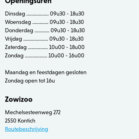
Openingsuren
Dinsdag .................. 09u30 - 18u30
recently_compared_product_previous
Adobe Inc.
Woensdag ............. 09u30 - 18u30
www.zowizoo.be
Donderdag ............ 09u30 - 18u30
Vrijdag .................... 09u30 - 18u30
mage-cache-sessid
Adobe Inc.
www.zowizoo.be
Zaterdag ................ 10u00 - 18u00
Zondag .................. 10u00 - 16u00
Maandag en feestdagen gesloten
Zondag open tot 16u
Zowizoo
Provider /
Naam
Vervaldatum
Omschrijving
Mechelsesteenweg 272
Domein
Provider /
Naam
Vervaldatum
O
Domein
2550 Kontich
mage-
1 uur
Deze cookie
Adobe Inc.
cache-
wordt gebruik
www.zowizoo.be
_hjSession_1607390
.zowizoo.be
30 minuten
Provider /
Routebeschrijving
Naam
Vervaldatum
Omschrijving
storage-
om het cache
Domein
section-
van inhoud in
_ga_11L7PRWF96
.zowizoo.be
2 jaar