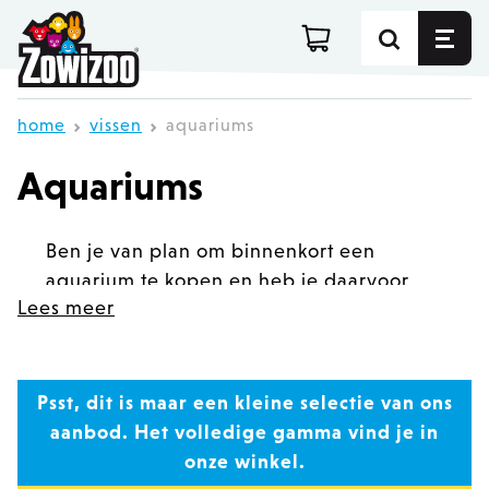
Ga direct door naar de inhoud
home
vissen
aquariums
Aquariums
Ben je van plan om binnenkort een
aquarium te kopen en heb je daarvoor
Lees meer
nog advies nodig? Kom gerust langs in
onze aquariumafdeling van 350 m2. Onze
aquariumspecialisten helpen zowel
ervaren als onervaren aquarianen graag
Psst, dit is maar een kleine selectie van ons
verder.
aanbod. Het volledige gamma vind je in
onze winkel.