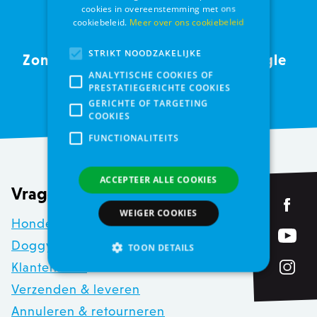
cookies in overeenstemming met ons
cookiebeleid.
Meer over ons cookiebeleid
STRIKT NOODZAKELIJKE
Zondag open tot
4,5 op Google
ANALYTISCHE COOKIES OF
16u
reviews
PRESTATIEGERICHTE COOKIES
GERICHTE OF TARGETING
COOKIES
FUNCTIONALITEITS
ACCEPTEER ALLE COOKIES
Vragen over...
WEIGER COOKIES
Hondenwandeling 2025
Doggywash
TOON DETAILS
Klantenkaart
Verzenden & leveren
Strikt noodzakelijke
Annuleren & retourneren