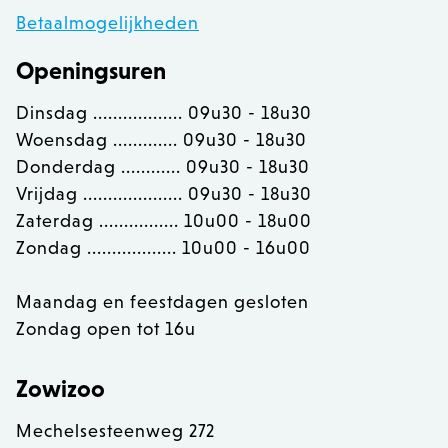
Analytische cookies of prestatiegerichte cookies
Betaalmogelijkheden
Gerichte of targeting cookies
Functionaliteits
Openingsuren
Strikt noodzakelijke cookies maken
Dinsdag .................. 09u30 - 18u30
kernfunctionaliteit van de website mogelijk,
zoals gebruikersaanmelding en accountbeheer.
Woensdag ............. 09u30 - 18u30
Zonder strikt noodzakelijke cookies kan de
website niet correct worden gebruikt.
Donderdag ............ 09u30 - 18u30
Vrijdag .................... 09u30 - 18u30
Provider /
Naam
Ver
Domein
Zaterdag ................ 10u00 - 18u00
PHPSESSID
PHP.net
Zondag .................. 10u00 - 16u00
.zowizoo.be
Maandag en feestdagen gesloten
Zondag open tot 16u
CSRF_TOKEN
.zowizoo.be
Zowizoo
_username
.zowizoo.be
Mechelsesteenweg 272