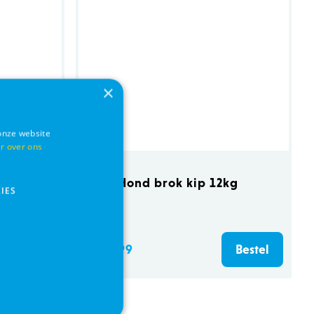
×
onze website
r over ons
E&C Hond brok kip 12kg
IES
o 1,5kg
€ 79,99
Bestel
Bestel