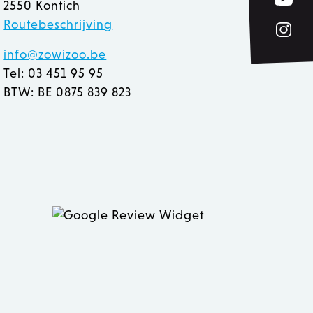
2550 Kontich
Routebeschrijving
e Cookie-Script.com-
n bezoekers te
Cookie-Script.com is
info@zowizoo.be
Tel: 03 451 95 95
derscheid te maken tussen
r de website, om geldige
BTW: BE 0875 839 823
et gebruik van hun
eleken producten op voor
rt het opschonen van de
ookie wordt verwijderd
 de Admin de lokale opslag
true.
 inhoud in de browser te
n geladen.
ver hoe de eindgebruiker
 inhoud in de browser te
 heeft gezien voordat hij
n geladen.