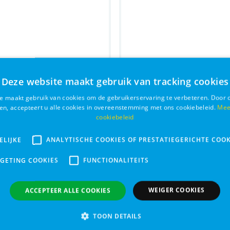
Deze website maakt gebruik van tracking cookies
e maakt gebruik van cookies om de gebruikerservaring te verbeteren. Door 
ken, accepteert u alle cookies in overeenstemming met ons cookiebeleid.
Mee
cookiebeleid
Freeze Dried
Prins VitalCare dieet
ELIJKE
ANALYTISCHE COOKIES OF PRESTATIEGERICHTE COOK
n 25g
moderate calorie hyp
RGETING COOKIES
FUNCTIONALITEITS
€ 30,50
Bestel
WEIGER COOKIES
ACCEPTEER ALLE COOKIES
TOON DETAILS