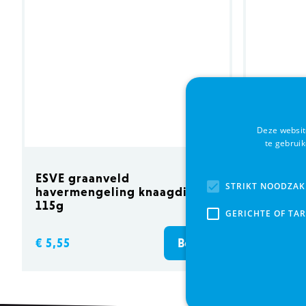
Deze websit
te gebrui
ESVE graanveld
PREMIO 
STRIKT NOODZAK
havermengeling knaagdieren
garnale
115g
GERICHTE OF TA
€ 5,55
€ 2,99
Bestel