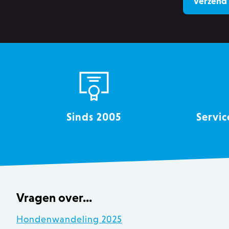
section_data_ids
__cfruid
OptanonConsent
Sinds 2005
Servic
recently_viewed_product
mage-messages
Vragen over...
Hondenwandeling 2025
recently_compared_produ