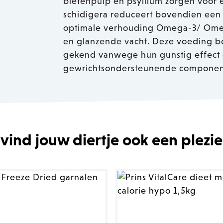
bietenpulp en psyllium zorgen voor e
k
schidigera reduceert bovendien een
optimale verhouding Omega-3/ Omeg
en glanzende vacht. Deze voeding be
gekend vanwege hun gunstig effect o
gewrichtsondersteunende componen
 vind jouw diertje ook een plezie