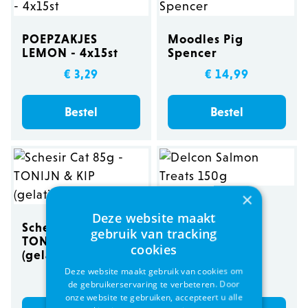
POEPZAKJES
Moodles Pig
LEMON - 4x15st
Spencer
€ 3,29
€ 14,99
Bestel
Bestel
×
Delcon Salmon
Deze website maakt
Treats 150g
Schesir Cat 85g -
gebruik van tracking
TONIJN & KIP
cookies
(gelatine)
Deze website maakt gebruik van cookies om
€ 1,80
€ 3,95
de gebruikerservaring te verbeteren. Door
onze website te gebruiken, accepteert u alle