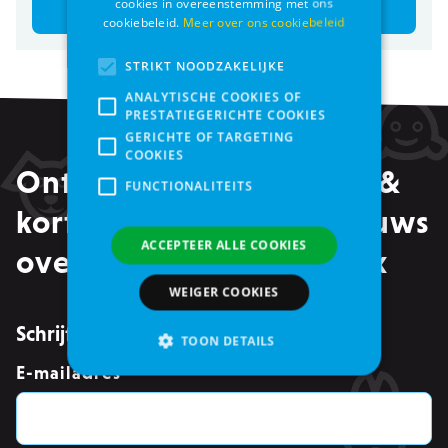
cookies in overeenstemming met ons
Bestel
Bestel
cookiebeleid.
Meer over ons cookiebeleid
STRIKT NOODZAKELIJKE
ANALYTISCHE COOKIES OF
PRESTATIEGERICHTE COOKIES
GERICHTE OF TARGETING
COOKIES
Ontvang alle promoties &
FUNCTIONALITEITS
kortingen, maar ook nieuws
ACCEPTEER ALLE COOKIES
over events in je mailbox
WEIGER COOKIES
Schrijf je in voor de nieuwsbrief
TOON DETAILS
E-mailadres
*
Strikt noodzakelijke
Analytische cookies of prestatiegerichte cookies