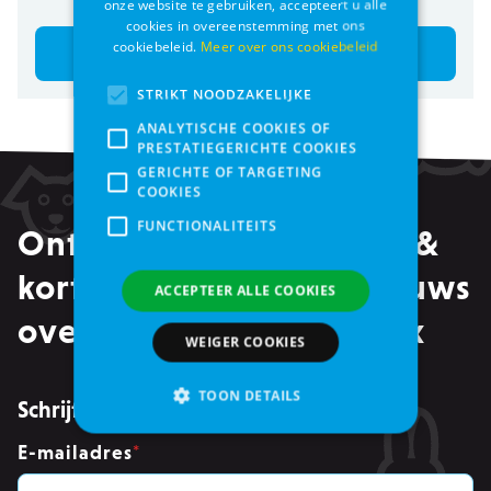
onze website te gebruiken, accepteert u alle
cookies in overeenstemming met ons
cookiebeleid.
Meer over ons cookiebeleid
Bestel
Bestel
STRIKT NOODZAKELIJKE
ANALYTISCHE COOKIES OF
PRESTATIEGERICHTE COOKIES
GERICHTE OF TARGETING
COOKIES
FUNCTIONALITEITS
Ontvang alle promoties &
kortingen, maar ook nieuws
ACCEPTEER ALLE COOKIES
over events in je mailbox
WEIGER COOKIES
TOON DETAILS
Schrijf je in voor de nieuwsbrief
E-mailadres
*
Strikt noodzakelijke