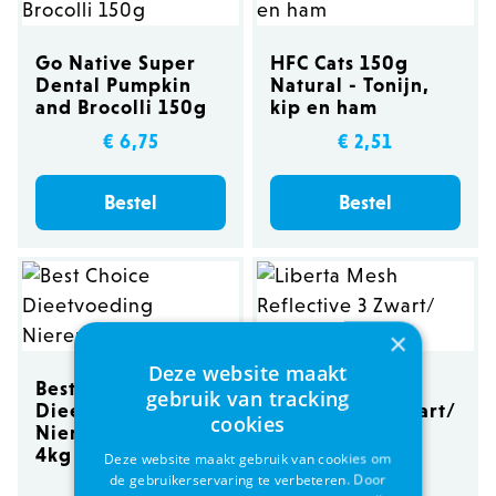
Go Native Super
HFC Cats 150g
Dental Pumpkin
Natural - Tonijn,
and Brocolli 150g
kip en ham
€ 6,75
€ 2,51
Bestel
Bestel
×
Deze website maakt
Best Choice
Liberta Mesh
gebruik van tracking
Dieetvoeding
Reflective 3 Zwart/
cookies
Nierendieet (RSD)
Noir tot 7kg
4kg
Deze website maakt gebruik van cookies om
de gebruikerservaring te verbeteren. Door
€ 37,95
€ 42,95