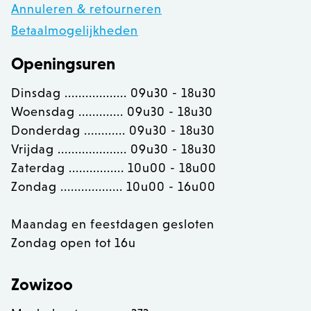
__cfruid
Cloudflare Inc.
Annuleren & retourneren
.calendly.com
Betaalmogelijkheden
Openingsuren
OptanonConsent
OneTrust LLC
.calendly.com
Dinsdag .................. 09u30 - 18u30
Woensdag ............. 09u30 - 18u30
Donderdag ............ 09u30 - 18u30
Vrijdag .................... 09u30 - 18u30
Zaterdag ................ 10u00 - 18u00
Zondag .................. 10u00 - 16u00
Maandag en feestdagen gesloten
Zondag open tot 16u
Zowizoo