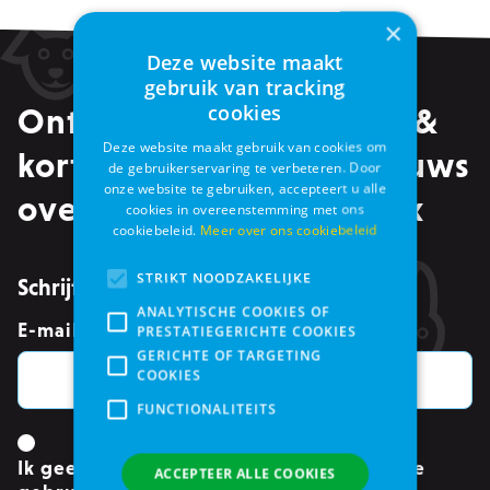
×
Deze website maakt
gebruik van tracking
cookies
Ontvang alle promoties &
Deze website maakt gebruik van cookies om
kortingen, maar ook nieuws
de gebruikerservaring te verbeteren. Door
onze website te gebruiken, accepteert u alle
over events in je mailbox
cookies in overeenstemming met ons
cookiebeleid.
Meer over ons cookiebeleid
STRIKT NOODZAKELIJKE
Schrijf je in voor de nieuwsbrief
ANALYTISCHE COOKIES OF
E-mailadres
*
PRESTATIEGERICHTE COOKIES
GERICHTE OF TARGETING
COOKIES
FUNCTIONALITEITS
Ik geef toestemming om mijn gegevens te
ACCEPTEER ALLE COOKIES