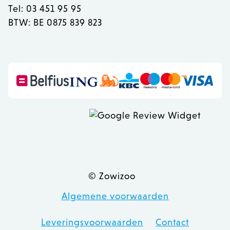
Tel: 03 451 95 95
BTW: BE 0875 839 823
recently_viewed_product
Adobe Inc.
www.zowizoo.be
mage-messages
Adobe Inc.
www.zowizoo.be
© Zowizoo
Algemene voorwaarden
recently_compared_product
Adobe Inc.
www.zowizoo.be
Leveringsvoorwaarden
Contact