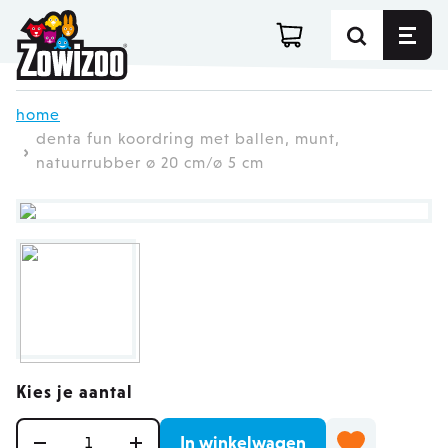
Ga direct door naar de inhoud
home
denta fun koordring met ballen, munt,
natuurrubber ø 20 cm/ø 5 cm
Kies je aantal
Aantal
In winkelwagen