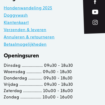
www.zowizoo.be
Hondenwandeling 2025
Doggywash
private_content_version
1
Adobe Inc.
www.zowizoo.be
Klantenkaart
Verzenden & leveren
Annuleren & retourneren
Betaalmogelijkheden
section_data_ids
Adobe Inc.
www.zowizoo.be
Openingsuren
Dinsdag .................. 09u30 - 18u30
__cfruid
Cloudflare Inc.
Woensdag ............. 09u30 - 18u30
.calendly.com
Donderdag ............ 09u30 - 18u30
Vrijdag .................... 09u30 - 18u30
Zaterdag ................ 10u00 - 18u00
OptanonConsent
OneTrust LLC
.calendly.com
Zondag .................. 10u00 - 16u00