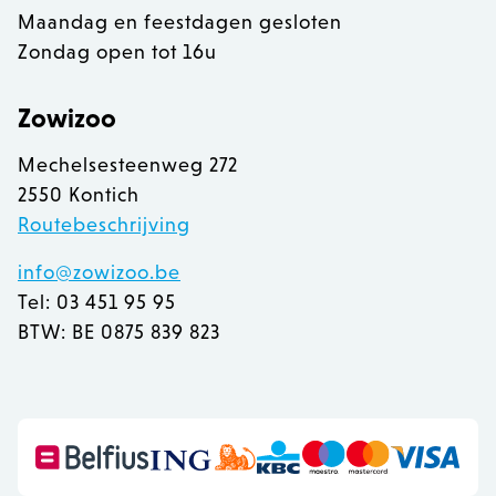
Maandag en feestdagen gesloten
Zondag open tot 16u
Zowizoo
Mechelsesteenweg 272
2550 Kontich
Routebeschrijving
info@zowizoo.be
Tel: 03 451 95 95
BTW: BE 0875 839 823
recently_viewed_product
Adobe Inc.
www.zowizoo.be
mage-messages
Adobe Inc.
www.zowizoo.be