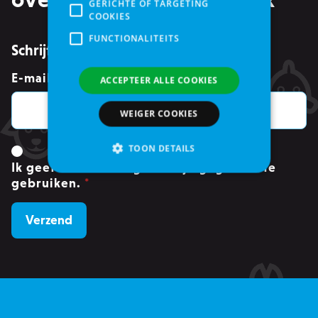
GERICHTE OF TARGETING
COOKIES
FUNCTIONALITEITS
Schrijf je in voor de nieuwsbrief
E-mailadres
*
ACCEPTEER ALLE COOKIES
WEIGER COOKIES
TOON DETAILS
Ik geef toestemming om mijn gegevens te
gebruiken.
*
Strikt noodzakelijke
Analytische cookies of prestatiegerichte cookies
Gerichte of targeting cookies
Functionaliteits
Strikt noodzakelijke cookies maken
kernfunctionaliteit van de website mogelijk,
zoals gebruikersaanmelding en accountbeheer.