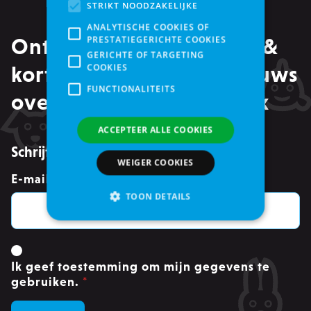
STRIKT NOODZAKELIJKE
ANALYTISCHE COOKIES OF
PRESTATIEGERICHTE COOKIES
Ontvang alle promoties &
GERICHTE OF TARGETING
COOKIES
kortingen, maar ook nieuws
FUNCTIONALITEITS
over events in je mailbox
ACCEPTEER ALLE COOKIES
Schrijf je in voor de nieuwsbrief
WEIGER COOKIES
E-mailadres
*
TOON DETAILS
Strikt noodzakelijke
Ik geef toestemming om mijn gegevens te
Analytische cookies of prestatiegerichte cookies
gebruiken.
*
Gerichte of targeting cookies
Functionaliteits