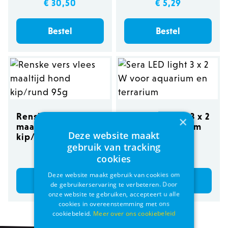
€ 30,50
€ 5,29
Bestel
Bestel
Renske vers vlees
Sera LED light 3 x 2
×
maaltijd hond
W voor aquarium
Deze website maakt
kip/rund 95g
en terrarium
gebruik van tracking
€ 1,75
€ 57,89
cookies
Deze website maakt gebruik van cookies om
Bestel
Bestel
de gebruikerservaring te verbeteren. Door
onze website te gebruiken, accepteert u alle
cookies in overeenstemming met ons
cookiebeleid.
Meer over ons cookiebeleid