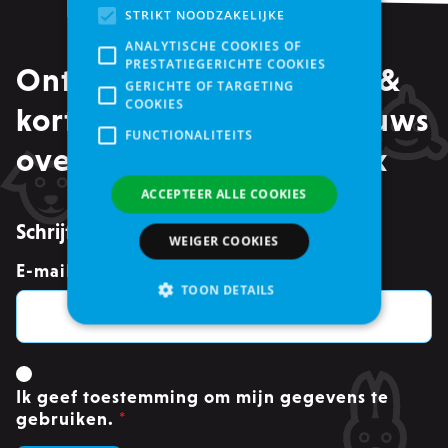
STRIKT NOODZAKELIJKE
ANALYTISCHE COOKIES OF
PRESTATIEGERICHTE COOKIES
Ontvang alle promoties &
GERICHTE OF TARGETING
COOKIES
kortingen, maar ook nieuws
FUNCTIONALITEITS
over events in je mailbox
ACCEPTEER ALLE COOKIES
Schrijf je in voor de nieuwsbrief
WEIGER COOKIES
E-mailadres
*
TOON DETAILS
Strikt noodzakelijke
Analytische cookies of prestatiegerichte cookies
Ik geef toestemming om mijn gegevens te
gebruiken.
*
Gerichte of targeting cookies