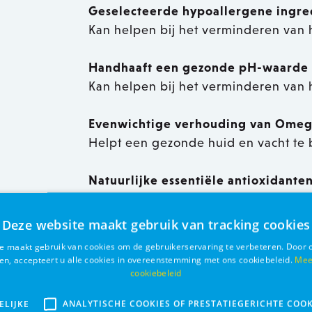
Geselecteerde hypoallergene ingre
Kan helpen bij het verminderen van h
Handhaaft een gezonde pH-waarde 
Kan helpen bij het verminderen van h
Evenwichtige verhouding van Omeg
Helpt een gezonde huid en vacht t
Natuurlijke essentiële antioxidante
Kan helpen bij het verminderen van h
Deze website maakt gebruik van tracking cookies
Zachte kookmethode
e maakt gebruik van cookies om de gebruikerservaring te verbeteren. Door 
Behoudt alle essentiële voedingsstof
ken, accepteert u alle cookies in overeenstemming met ons cookiebeleid.
Mee
cookiebeleid
Ingrediënten:
ELIJKE
ANALYTISCHE COOKIES OF PRESTATIEGERICHTE COOK