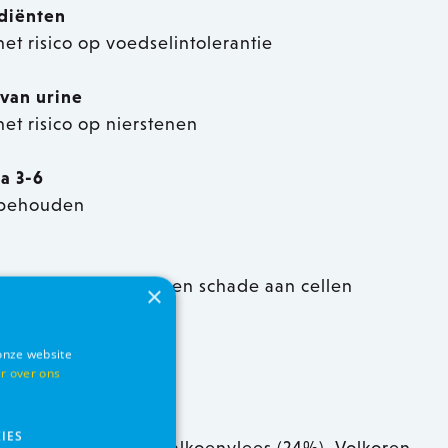
diënten
et risico op voedselintolerantie
van urine
et risico op nierstenen
a 3-6
e behouden
n
et risico op ziekten en schade aan cellen
×
onze website
fen
r over ons
IES