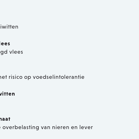
iwitten
lees
ogd vlees
et risico op voedselintolerantie
witten
maat
 overbelasting van nieren en lever