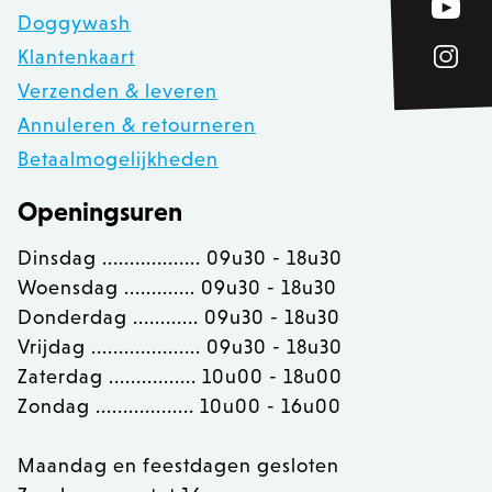
Doggywash
Klantenkaart
private_content_version
1
Adobe Inc.
www.zowizoo.be
Verzenden & leveren
Annuleren & retourneren
Betaalmogelijkheden
section_data_ids
Adobe Inc.
www.zowizoo.be
Openingsuren
Dinsdag .................. 09u30 - 18u30
Woensdag ............. 09u30 - 18u30
__cfruid
Cloudflare Inc.
Donderdag ............ 09u30 - 18u30
.calendly.com
Vrijdag .................... 09u30 - 18u30
Zaterdag ................ 10u00 - 18u00
OptanonConsent
OneTrust LLC
Zondag .................. 10u00 - 16u00
.calendly.com
Maandag en feestdagen gesloten