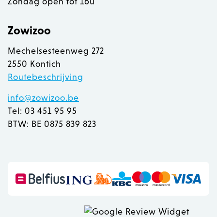
Zondag open tot 16u
Zowizoo
Mechelsesteenweg 272
2550 Kontich
Routebeschrijving
info@zowizoo.be
Tel: 03 451 95 95
BTW: BE 0875 839 823
recently_viewed_product
Adobe Inc.
www.zowizoo.be
mage-messages
Adobe Inc.
www.zowizoo.be