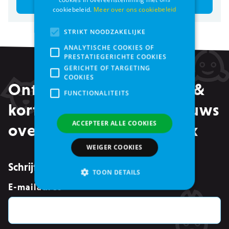
Bestel
Bestel
cookiebeleid.
Meer over ons cookiebeleid
STRIKT NOODZAKELIJKE
ANALYTISCHE COOKIES OF
PRESTATIEGERICHTE COOKIES
GERICHTE OF TARGETING
COOKIES
Ontvang alle promoties &
FUNCTIONALITEITS
kortingen, maar ook nieuws
ACCEPTEER ALLE COOKIES
over events in je mailbox
WEIGER COOKIES
Schrijf je in voor de nieuwsbrief
TOON DETAILS
E-mailadres
*
Strikt noodzakelijke
Analytische cookies of prestatiegerichte cookies