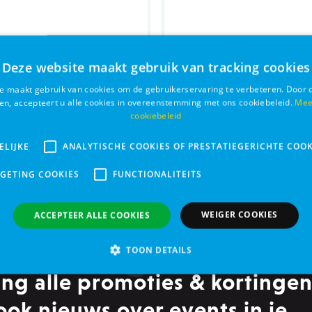
Deze website maakt gebruik van tracking cookies
e maakt gebruik van cookies om de gebruikerservaring te verbeteren. Door 
ken, accepteert u alle cookies in overeenstemming met ons cookiebeleid.
Mee
il collect
Mesh Collar XXXS bla
cookiebeleid
ELIJKE
ANALYTISCHE COOKIES OF PRESTATIEGERICHTE COOK
€ 9,99
Bestel
RGETING COOKIES
FUNCTIONALITEITS
WEIGER COOKIES
ACCEPTEER ALLE COOKIES
TOON DETAILS
ng alle promoties & kortingen
Analytische cookies of prestatiegerichte cookies
Gerichte of targeting cookie
ook nieuws over events in je