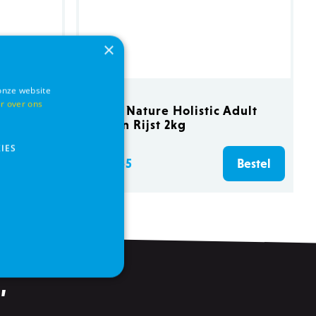
×
onze website
r over ons
ck
Almo Nature Holistic Adult
Kip en Rijst 2kg
IES
€ 17,65
Bestel
Bestel
,
s
Functionaliteits