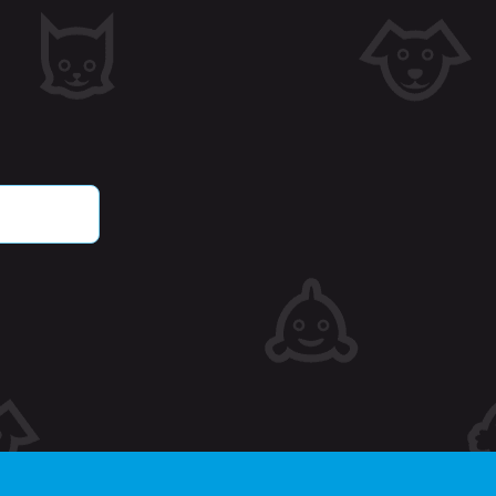
countbeheer. Zonder strikt
oorkeuren en keuzes op te
e cookie verdwijnt wanneer
e bezoeker voor Cross-
bruikernaam van de
jk eerder bekeken
ie.
tgegevens met betrekking
oducten.
r en tijd toe aan pagina's
dat ze in de cache op de
 met betrekking tot door
verlanglijst weergeven,