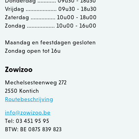
Donderdag ............ 09u30 - 18u30
section_data_ids
Adobe Inc.
Vrijdag .................... 09u30 - 18u30
www.zowizoo.be
Zaterdag ................ 10u00 - 18u00
Zondag .................. 10u00 - 16u00
Maandag en feestdagen gesloten
__cfruid
Cloudflare Inc.
.calendly.com
Zondag open tot 16u
Zowizoo
OptanonConsent
OneTrust LLC
.calendly.com
Mechelsesteenweg 272
2550 Kontich
Routebeschrijving
info@zowizoo.be
Tel: 03 451 95 95
BTW: BE 0875 839 823