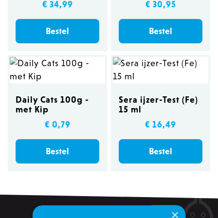
€ 34,99
€ 30,95
Bestel
Bestel
Daily Cats 100g -
Sera ijzer-Test (Fe)
met Kip
15 ml
€ 0,79
€ 16,49
Bestel
Bestel
×