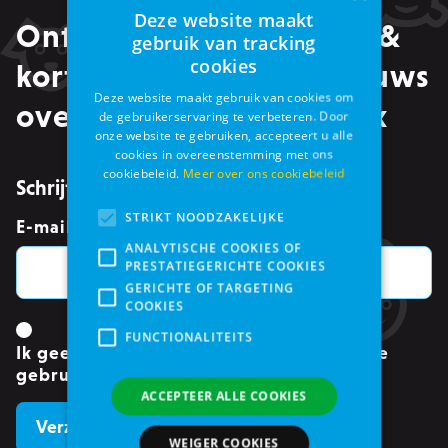
Deze website maakt
Ontvang alle promoties &
gebruik van tracking
cookies
kortingen, maar ook nieuws
Deze website maakt gebruik van cookies om
over events in je mailbox
de gebruikerservaring te verbeteren. Door
onze website te gebruiken, accepteert u alle
cookies in overeenstemming met ons
cookiebeleid.
Meer over ons cookiebeleid
Schrijf je in voor de nieuwsbrief
STRIKT NOODZAKELIJKE
E-mailadres
*
ANALYTISCHE COOKIES OF
PRESTATIEGERICHTE COOKIES
GERICHTE OF TARGETING
COOKIES
FUNCTIONALITEITS
Ik geef toestemming om mijn gegevens te
gebruiken.
*
ACCEPTEER ALLE COOKIES
WEIGER COOKIES