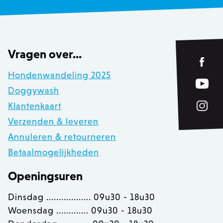
CSRF_TOKEN
.zowizoo.be
_username
.zowizoo.be
Vragen over...
Hondenwandeling 2025
product-added-modal
.zowizoo.be
1 
Doggywash
recently_viewed_product_previous
Adobe Inc.
Klantenkaart
www.zowizoo.be
Verzenden & leveren
product_data_storage
Annuleren & retourneren
Adobe Inc.
www.zowizoo.be
Betaalmogelijkheden
Openingsuren
private_content_version
1
Adobe Inc.
www.zowizoo.be
Dinsdag .................. 09u30 - 18u30
Woensdag ............. 09u30 - 18u30