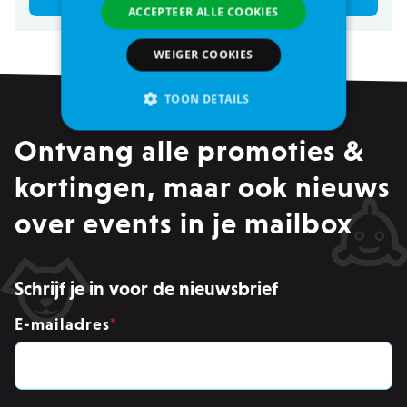
ACCEPTEER ALLE COOKIES
WEIGER COOKIES
TOON DETAILS
Ontvang alle promoties &
Strikt noodzakelijke
kortingen, maar ook nieuws
Analytische cookies of prestatiegerichte cookies
over events in je mailbox
Gerichte of targeting cookies
Functionaliteits
Strikt noodzakelijke cookies maken
Schrijf je in voor de nieuwsbrief
kernfunctionaliteit van de website mogelijk,
zoals gebruikersaanmelding en accountbeheer.
Zonder strikt noodzakelijke cookies kan de
E-mailadres
*
website niet correct worden gebruikt.
Provider /
Naam
Ver
Domein
PHPSESSID
PHP.net