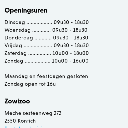
Openingsuren
Dinsdag .................. 09u30 - 18u30
Woensdag ............. 09u30 - 18u30
Donderdag ............ 09u30 - 18u30
Vrijdag .................... 09u30 - 18u30
Zaterdag ................ 10u00 - 18u00
Zondag .................. 10u00 - 16u00
recently_viewed_product
Adobe Inc.
www.zowizoo.be
Maandag en feestdagen gesloten
mage-messages
Adobe Inc.
Zondag open tot 16u
www.zowizoo.be
Zowizoo
Mechelsesteenweg 272
2550 Kontich
recently_compared_product
Adobe Inc.