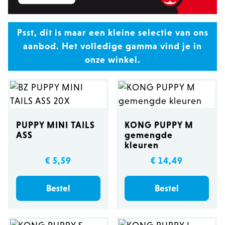
kan je je puppy ook plezieren met een
balletje, een flostouw, een pluche
Psst, dit is maar een kleine selectie van ons
speeltje, denkspelletjes of andere
aanbod. Het volledige gamma vind je in
interactieve speeltjes. Kom eens langs in
onze winkel.
onze dierenspeciaalzaak en ontdek alle
mogelijkheden.
PUPPY MINI TAILS
KONG PUPPY M
ASS
gemengde
kleuren
€ 5,59
€ 14,49
Bestel
Bestel