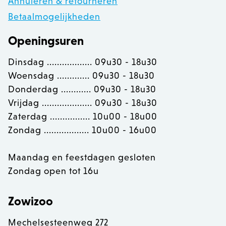
Annuleren & retourneren
.calendly.com
Betaalmogelijkheden
Openingsuren
OptanonConsent
OneTrust LLC
.calendly.com
Dinsdag .................. 09u30 - 18u30
Woensdag ............. 09u30 - 18u30
Donderdag ............ 09u30 - 18u30
Vrijdag .................... 09u30 - 18u30
Zaterdag ................ 10u00 - 18u00
Zondag .................. 10u00 - 16u00
Maandag en feestdagen gesloten
Zondag open tot 16u
Zowizoo
Mechelsesteenweg 272