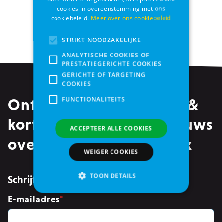
cookies in overeenstemming met ons
Pagina
cookiebeleid.
Meer over ons cookiebeleid
2
3
4
Pagina
Pagina
Je leest momenteel pagin
Pagina
Pagina
STRIKT NOODZAKELIJKE
ANALYTISCHE COOKIES OF
PRESTATIEGERICHTE COOKIES
GERICHTE OF TARGETING
COOKIES
FUNCTIONALITEITS
Ontvang alle promoties &
kortingen, maar ook nieuws
ACCEPTEER ALLE COOKIES
over events in je mailbox
WEIGER COOKIES
TOON DETAILS
Schrijf je in voor de nieuwsbrief
E-mailadres
*
Strikt noodzakelijke