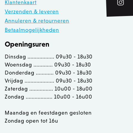
Klantenkaart
Verzenden & leveren
Annuleren & retourneren
product-added-modal
.zowizoo.be
1 
recently_viewed_product_previous
Betaalmogelijkheden
Adobe Inc.
www.zowizoo.be
Openingsuren
product_data_storage
Adobe Inc.
www.zowizoo.be
Dinsdag .................. 09u30 - 18u30
Woensdag ............. 09u30 - 18u30
Donderdag ............ 09u30 - 18u30
private_content_version
1
Adobe Inc.
www.zowizoo.be
Vrijdag .................... 09u30 - 18u30
Zaterdag ................ 10u00 - 18u00
Zondag .................. 10u00 - 16u00
section_data_ids
Adobe Inc.
Maandag en feestdagen gesloten
www.zowizoo.be
Zondag open tot 16u