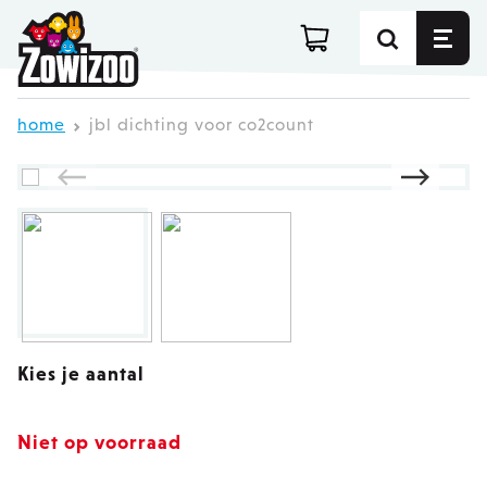
Ga direct door naar de inhoud
home
jbl dichting voor co2count
Kies je aantal
Niet op voorraad