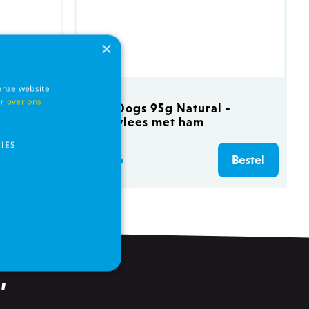
×
onze website
r over ons
cs
HFC Dogs 95g Natural -
kalfsvlees met ham
IES
€ 1,86
Bestel
Bestel
,
s
Functionaliteits