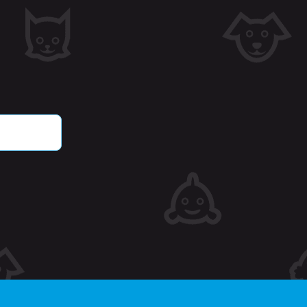
countbeheer. Zonder strikt
oorkeuren en keuzes op te
e cookie verdwijnt wanneer
e bezoeker voor Cross-
bruikernaam van de
jk eerder bekeken
ie.
tgegevens met betrekking
oducten.
r en tijd toe aan pagina's
dat ze in de cache op de
 met betrekking tot door
verlanglijst weergeven,