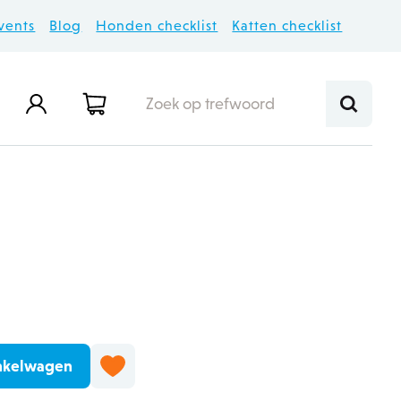
vents
Blog
Honden checklist
Katten checklist
merken
d gamma
eding
voer
s
Plan hier je doggywash
Nieuwe krabpaal nodig?
Laat je CO2-fles vullen
Gezond vogelvoer
bezoek
Betaal hem met
Hooi & stro voor je knagers
consumptiecheques!
nkelwagen