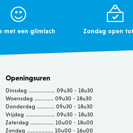
afrekeninformatie, enz.
Sessie
Cookie geassocieerd met sites die 
Cloudflare Inc.
gebruikt om vertrouwd webverkeer t
.calendly.com
1 jaar
Deze cookie wordt ingesteld door 
OneTrust LLC
oplossing van OneTrust. Het slaat 
.calendly.com
e met een glimlach
Zondag open to
categorieën cookies die de site geb
toestemming hebben gegeven of in
gebruik van elke categorie. Hierdo
voorkomen dat cookies in elke cate
de browser van de gebruiker als er
gegeven. De cookie heeft een norm
jaar, zodat bij terugkerende bezoek
voorkeuren onthouden worden. Het
die de sitebezoeker kan identificer
1 uur
Slaat product-ID's van recent bek
Adobe Inc.
Openingsuren
eenvoudige navigatie.
www.zowizoo.be
1 uur
Houdt foutmeldingen en andere me
Adobe Inc.
Dinsdag .................. 09u30 - 18u30
gebruiker worden getoond, zoals h
www.zowizoo.be
cookietoestemmingsbericht en vers
Woensdag ............. 09u30 - 18u30
Het bericht wordt uit de cookie ve
shopper is getoond.
Donderdag ............ 09u30 - 18u30
ct
1 uur
Slaat product-ID's op van recent v
Adobe Inc.
Vrijdag .................... 09u30 - 18u30
www.zowizoo.be
Zaterdag ................ 10u00 - 18u00
1 maand
Deze cookie wordt gebruikt door d
CookieScript
Zondag .................. 10u00 - 16u00
service om de cookievoorkeuren va
www.zowizoo.be