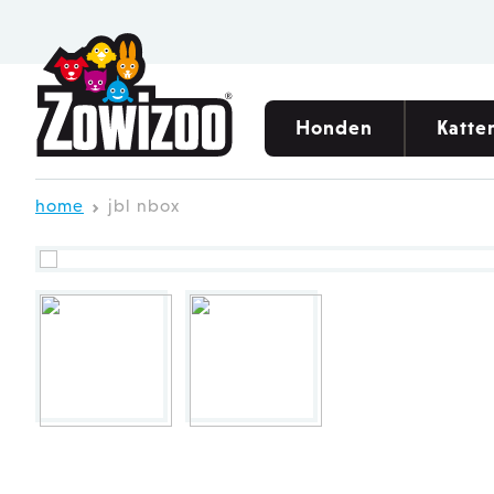
Ga direct door naar de inhoud
Honden
Katte
home
jbl nbox
Hoofdcategorieën
Hoofdcategorieën
Hoofdcategorieën
Hoofdcategorieën
Hoofdcategorieën
Meest ge
Meest ge
Meest ge
Meest ge
Meest ge
Eten & drinken
Eten & drinken
Eten & drinken
Aquarium onderhoud
Eten & drinken
Hon
Kat
Kna
Plan
Vog
Slapen & rusten
Slapen & rusten
Verzorging
Aquarium decoratie
Verzorging
Hon
Katt
Knaa
Wate
Voge
Verzorging
Verzorging
Wonen
Aquarium techniek
Wonen
Hon
Kat
Kna
Wate
Voer
Spelen
Naar het toilet
Spelen
Aquariums
Spelen
Pup
Katt
Bod
CO2-
Voed
Thuis
Krabben
Onderweg
Visvoer
Buitenvogels
Dro
Kat
Hooi
Visv
Onderweg
Spelen
Nat
Kra
Laat je inspireren
Laat je inspireren
Laat je inspireren
Kerstmenu
Onderweg
Drin
Thuis