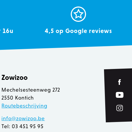
CloudFlare gebruiken,
e identificeren.
de cookie-compliance-
informatie op over de
t 16u
4,5 op Google reviews
ruikt en of bezoekers
getrokken voor het
or kunnen site-eigenaren
gorie worden ingesteld in
 geen toestemming is
ale levensduur van één
ers van de site hun
 bevat geen informatie
en.
eken producten op voor
Zowizoo
ldingen bij die aan de
Mechelsesteenweg 272
et
chillende foutmeldingen.
2550 Kontich
rwijderd nadat het aan de
Routebeschrijving
ergeleken producten.
info@zowizoo.be
e Cookie-Script.com-
Tel: 03 451 95 95
n bezoekers te