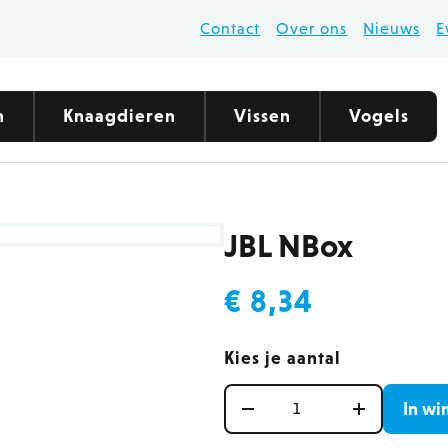
Contact
Over ons
Nieuws
E
n
Knaagdieren
Vissen
Vogels
zocht
zocht
zocht
zocht
zocht
denvoeding
tenvoeding
agdiervoeding
tenverzorging
elvoer
JBL NBox
Ontdek onze voedings
Ontdek ons uitgebrei
Gezonde knaagdiervo
Ontdek ons aanbod vis
Alles voor buitenvogel
densnacks
ensnacks
gdiersnacks
rkwaliteit
lsnacks
aan natvoer
denbench
tenbakken
agdierspeelgoed
rtesten
 voor buitenvogels
€ 8,34
pyspeelgoed
enbakvulling
embedekking
installatie
ersilo's en houders
ogvoeding
tenspeelgoed
 & stro
oer
Kies je aantal
voeding
bpalen
Aantal
In wi
kfonteinen