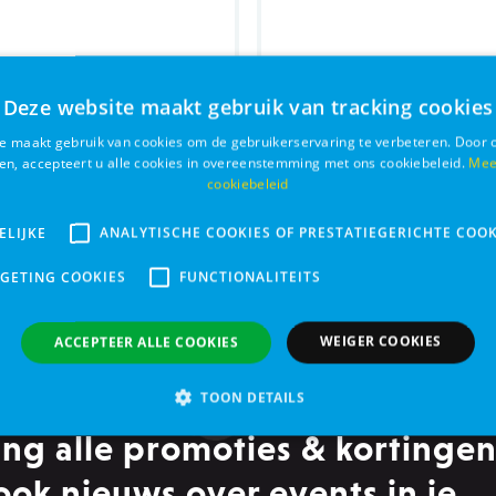
Deze website maakt gebruik van tracking cookies
e maakt gebruik van cookies om de gebruikerservaring te verbeteren. Door 
ken, accepteert u alle cookies in overeenstemming met ons cookiebeleid.
Mee
tuur tarwe aren
Dr. Clauder's Prebioti
cookiebeleid
eren 90g
Gevogelte 100g
ELIJKE
ANALYTISCHE COOKIES OF PRESTATIEGERICHTE COOK
€ 1,15
Bestel
RGETING COOKIES
FUNCTIONALITEITS
WEIGER COOKIES
ACCEPTEER ALLE COOKIES
TOON DETAILS
ng alle promoties & kortingen
Analytische cookies of prestatiegerichte cookies
Gerichte of targeting cookie
ook nieuws over events in je