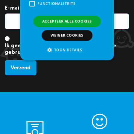
FUNCTIONALITEITS
E-mailadres
*
ACCEPTEER ALLE COOKIES
WEIGER COOKIES
Ik geef toestemming om mijn gegevens te
TOON DETAILS
gebruiken.
*
Strikt noodzakelijke
Analytische cookies of prestatiegerichte cookies
Gerichte of targeting cookies
Functionaliteits
Strikt noodzakelijke cookies maken
kernfunctionaliteit van de website mogelijk,
zoals gebruikersaanmelding en accountbeheer.
Zonder strikt noodzakelijke cookies kan de
website niet correct worden gebruikt.