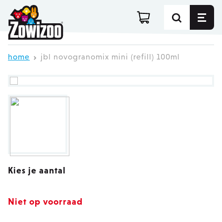
Ga direct door naar de inhoud
home
jbl novogranomix mini (refill) 100ml
Kies je aantal
Niet op voorraad