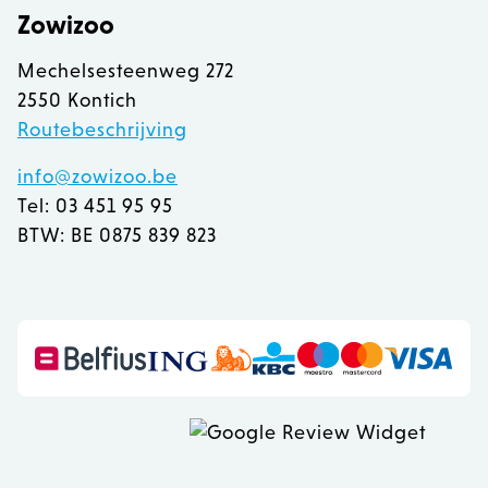
Zowizoo
Mechelsesteenweg 272
2550 Kontich
Routebeschrijving
info@zowizoo.be
Tel: 03 451 95 95
BTW: BE 0875 839 823
recently_viewed_product
Adobe Inc.
www.zowizoo.be
mage-messages
Adobe Inc.
www.zowizoo.be