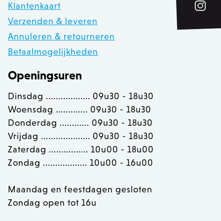
Klantenkaart
private_content_version
1
Adobe Inc.
Verzenden & leveren
www.zowizoo.be
Annuleren & retourneren
Betaalmogelijkheden
section_data_ids
Adobe Inc.
Openingsuren
www.zowizoo.be
Dinsdag .................. 09u30 - 18u30
Woensdag ............. 09u30 - 18u30
Donderdag ............ 09u30 - 18u30
__cfruid
Cloudflare Inc.
.calendly.com
Vrijdag .................... 09u30 - 18u30
Zaterdag ................ 10u00 - 18u00
Zondag .................. 10u00 - 16u00
OptanonConsent
OneTrust LLC
.calendly.com
Maandag en feestdagen gesloten
Zondag open tot 16u