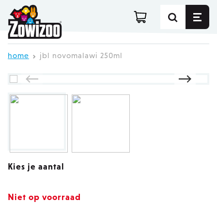
Ga direct door naar de inhoud
home
jbl novomalawi 250ml
Kies je aantal
Niet op voorraad