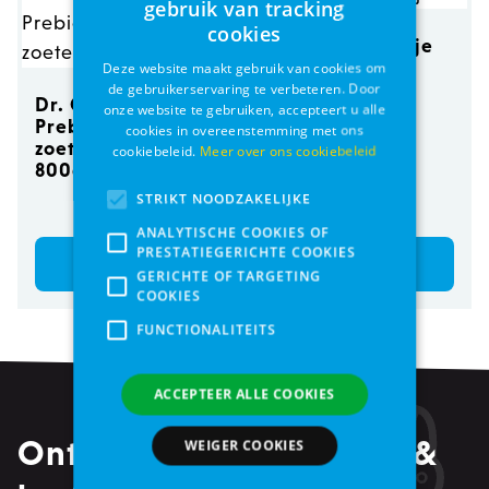
gebruik van tracking
cookies
Buffalo Spinnetje
Deze website maakt gebruik van cookies om
de gebruikerservaring te verbeteren. Door
Dr. Clauder's
onze website te gebruiken, accepteert u alle
Prebiotics Eend +
cookies in overeenstemming met ons
zoete aardappel
cookiebeleid.
Meer over ons cookiebeleid
800g
STRIKT NOODZAKELIJKE
€ 4,25
€ 7,25
ANALYTISCHE COOKIES OF
PRESTATIEGERICHTE COOKIES
Bestel
Bestel
GERICHTE OF TARGETING
COOKIES
FUNCTIONALITEITS
ACCEPTEER ALLE COOKIES
Ontvang alle promoties &
WEIGER COOKIES