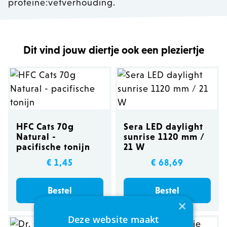
proteïne:vetverhouding.
Dit vind jouw diertje ook een pleziertje
HFC Cats 70g
Sera LED daylight
Natural -
sunrise 1120 mm /
pacifische tonijn
21 W
€ 1,45
€ 68,69
Bestel
Bestel
×
Deze website maakt