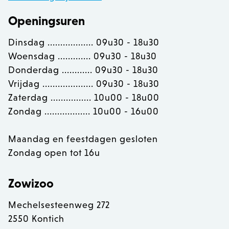
Openingsuren
Dinsdag .................. 09u30 - 18u30
section_data_ids
Adobe Inc.
www.zowizoo.be
Woensdag ............. 09u30 - 18u30
Donderdag ............ 09u30 - 18u30
Vrijdag .................... 09u30 - 18u30
Zaterdag ................ 10u00 - 18u00
__cfruid
Cloudflare Inc.
Zondag .................. 10u00 - 16u00
.calendly.com
Maandag en feestdagen gesloten
OptanonConsent
OneTrust LLC
Zondag open tot 16u
.calendly.com
Zowizoo
Mechelsesteenweg 272
2550 Kontich