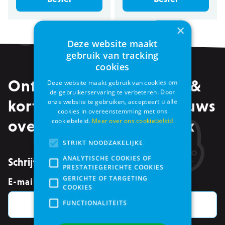
×
Deze website maakt
gebruik van tracking
cookies
Ontvang alle promoties &
Deze website maakt gebruik van cookies om
de gebruikerservaring te verbeteren. Door
kortingen, maar ook nieuws
onze website te gebruiken, accepteert u alle
cookies in overeenstemming met ons
cookiebeleid.
Meer over ons cookiebeleid
over events in je mailbox
STRIKT NOODZAKELIJKE
ANALYTISCHE COOKIES OF
Schrijf je in voor de nieuwsbrief
PRESTATIEGERICHTE COOKIES
GERICHTE OF TARGETING
E-mailadres
*
COOKIES
FUNCTIONALITEITS