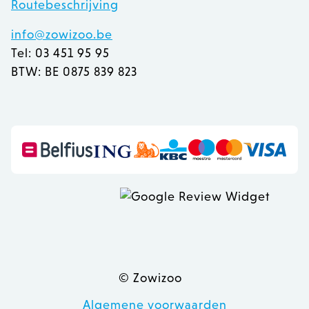
Routebeschrijving
info@zowizoo.be
Tel: 03 451 95 95
BTW: BE 0875 839 823
recently_viewed_product
Adobe Inc.
www.zowizoo.be
mage-messages
Adobe Inc.
www.zowizoo.be
© Zowizoo
Algemene voorwaarden
recently_compared_product
Adobe Inc.