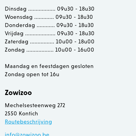
Dinsdag .................. 09u30 - 18u30
Woensdag ............. 09u30 - 18u30
section_data_ids
Adobe Inc.
www.zowizoo.be
Donderdag ............ 09u30 - 18u30
Vrijdag .................... 09u30 - 18u30
Zaterdag ................ 10u00 - 18u00
Zondag .................. 10u00 - 16u00
__cfruid
Cloudflare Inc.
.calendly.com
Maandag en feestdagen gesloten
Zondag open tot 16u
OptanonConsent
OneTrust LLC
.calendly.com
Zowizoo
Mechelsesteenweg 272
2550 Kontich
Routebeschrijving
info@zowizoo.be