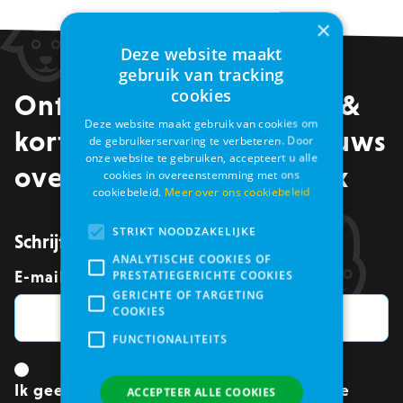
×
Deze website maakt
gebruik van tracking
cookies
Ontvang alle promoties &
Deze website maakt gebruik van cookies om
kortingen, maar ook nieuws
de gebruikerservaring te verbeteren. Door
onze website te gebruiken, accepteert u alle
over events in je mailbox
cookies in overeenstemming met ons
cookiebeleid.
Meer over ons cookiebeleid
STRIKT NOODZAKELIJKE
Schrijf je in voor de nieuwsbrief
ANALYTISCHE COOKIES OF
PRESTATIEGERICHTE COOKIES
E-mailadres
*
GERICHTE OF TARGETING
COOKIES
FUNCTIONALITEITS
Ik geef toestemming om mijn gegevens te
ACCEPTEER ALLE COOKIES