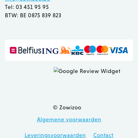
Tel: 03 451 95 95
BTW: BE 0875 839 823
recently_viewed_product
Adobe Inc.
www.zowizoo.be
mage-messages
Adobe Inc.
www.zowizoo.be
© Zowizoo
Algemene voorwaarden
recently_compared_product
Adobe Inc.
www.zowizoo.be
Leveringsvoorwaarden
Contact