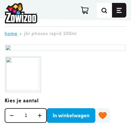
Ga direct door naar de inhoud
home
jbl phosex rapid 100ml
Kies je aantal
Aantal
In winkelwagen