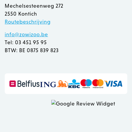
Mechelsesteenweg 272
2550 Kontich
Routebeschrijving
info@zowizoo.be
Tel: 03 451 95 95
BTW: BE 0875 839 823
recently_viewed_product
Adobe Inc.
www.zowizoo.be
mage-messages
Adobe Inc.
www.zowizoo.be