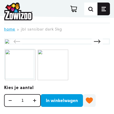
Ga direct door naar de inhoud
home
jbl sansibar dark 5kg
Kies je aantal
Aantal
In winkelwagen