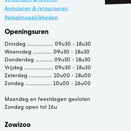
private_content_version
1
Adobe Inc.
www.zowizoo.be
Annuleren & retourneren
Betaalmogelijkheden
Openingsuren
section_data_ids
Adobe Inc.
www.zowizoo.be
Dinsdag .................. 09u30 - 18u30
Woensdag ............. 09u30 - 18u30
Donderdag ............ 09u30 - 18u30
Vrijdag .................... 09u30 - 18u30
__cfruid
Cloudflare Inc.
.calendly.com
Zaterdag ................ 10u00 - 18u00
Zondag .................. 10u00 - 16u00
OptanonConsent
OneTrust LLC
.calendly.com
Maandag en feestdagen gesloten
Zondag open tot 16u
Zowizoo