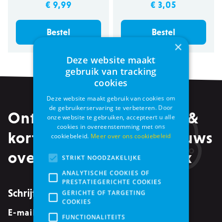
€ 9,99
€ 3,05
Bestel
Bestel
×
Deze website maakt
gebruik van tracking
cookies
Deze website maakt gebruik van cookies om
de gebruikerservaring te verbeteren. Door
Ontvang alle promoties &
onze website te gebruiken, accepteert u alle
cookies in overeenstemming met ons
kortingen, maar ook nieuws
cookiebeleid.
Meer over ons cookiebeleid
over events in je mailbox
STRIKT NOODZAKELIJKE
ANALYTISCHE COOKIES OF
PRESTATIEGERICHTE COOKIES
Schrijf je in voor de nieuwsbrief
GERICHTE OF TARGETING
COOKIES
E-mailadres
*
FUNCTIONALITEITS