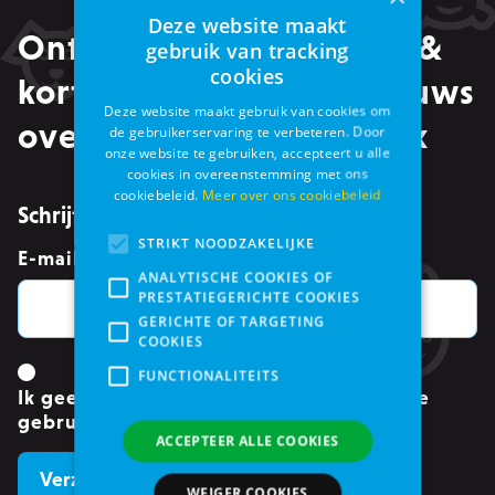
Deze website maakt
Ontvang alle promoties &
gebruik van tracking
cookies
kortingen, maar ook nieuws
Deze website maakt gebruik van cookies om
over events in je mailbox
de gebruikerservaring te verbeteren. Door
onze website te gebruiken, accepteert u alle
cookies in overeenstemming met ons
cookiebeleid.
Meer over ons cookiebeleid
Schrijf je in voor de nieuwsbrief
STRIKT NOODZAKELIJKE
E-mailadres
*
ANALYTISCHE COOKIES OF
PRESTATIEGERICHTE COOKIES
GERICHTE OF TARGETING
COOKIES
FUNCTIONALITEITS
Ik geef toestemming om mijn gegevens te
gebruiken.
*
ACCEPTEER ALLE COOKIES
WEIGER COOKIES