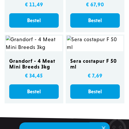
€ 11,49
€ 67,90
Bestel
Bestel
Grandorf - 4 Meat
Sera costapur F 50
Mini Breeds 3kg
ml
€ 34,45
€ 7,69
Bestel
Bestel
×