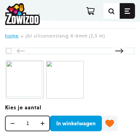
Ga direct door naar de inhoud
home
jbl siliconenslang 4-6mm (2,5 m)
Kies je aantal
Aantal
In winkelwagen