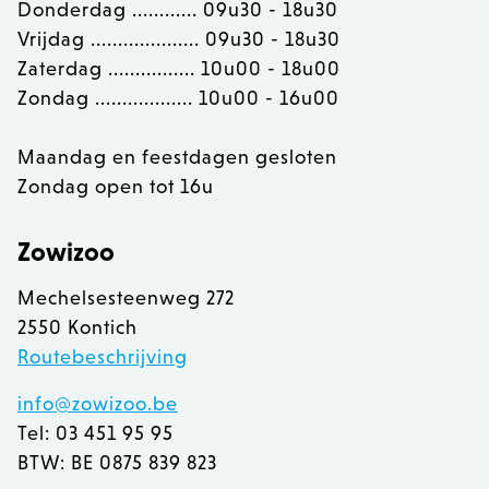
Donderdag ............ 09u30 - 18u30
section_data_ids
Adobe Inc.
Vrijdag .................... 09u30 - 18u30
www.zowizoo.be
Zaterdag ................ 10u00 - 18u00
Zondag .................. 10u00 - 16u00
__cfruid
Cloudflare Inc.
Maandag en feestdagen gesloten
.calendly.com
Zondag open tot 16u
OptanonConsent
OneTrust LLC
Zowizoo
.calendly.com
Mechelsesteenweg 272
2550 Kontich
Routebeschrijving
info@zowizoo.be
Tel: 03 451 95 95
BTW: BE 0875 839 823