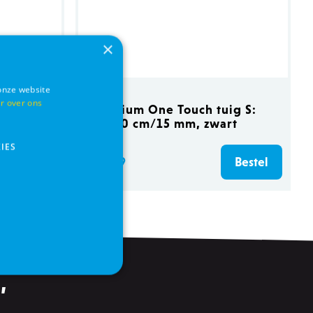
×
onze website
r over ons
800 gr
Premium One Touch tuig S:
40–50 cm/15 mm, zwart
IES
€ 9,99
Bestel
Bestel
,
s
Functionaliteits