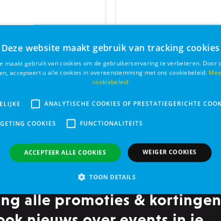
Deze website maakt gebruik van tracking cookies
e maakt gebruik van cookies om de gebruikerservaring te verbeteren. Door 
ken, accepteert u alle cookies in overeenstemming met ons cookiebeleid.
Mee
is Zalm catnip
Puur konijn sensitive 
cookiebeleid
ELIJKE
ANALYTISCHE COOKIES OF PRESTATIEGERICHTE COOK
€ 6,04
Bestel
RGETING COOKIES
FUNCTIONALITEITS
WEIGER COOKIES
ACCEPTEER ALLE COOKIES
TOON DETAILS
ng alle promoties & kortingen
Analytische cookies of prestatiegerichte cookies
Gerichte of targeting cookie
ook nieuws over events in je