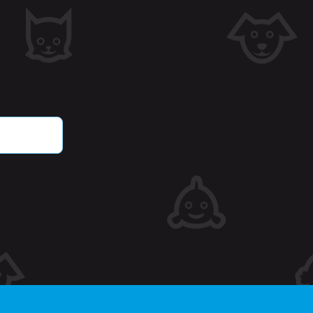
countbeheer. Zonder strikt
oorkeuren en keuzes op te
e cookie verdwijnt wanneer
e bezoeker voor Cross-
bruikernaam van de
jk eerder bekeken
ie.
tgegevens met betrekking
oducten.
r en tijd toe aan pagina's
dat ze in de cache op de
 met betrekking tot door
verlanglijst weergeven,