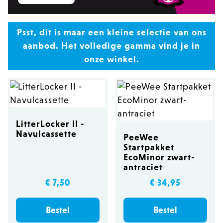
Psst, dit is maar een kleine selectie van ons
aanbod. Het volledige gamma vind je in
onze winkel.
LitterLocker II -
Navulcassette
PeeWee
Startpakket
EcoMinor zwart-
antraciet
€ 7,50
€ 34,95
Bestel
Bestel