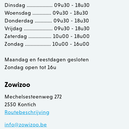
recently_viewed_product_previous
Adobe Inc.
Dinsdag .................. 09u30 - 18u30
www.zowizoo.be
Woensdag ............. 09u30 - 18u30
Donderdag ............ 09u30 - 18u30
product_data_storage
Adobe Inc.
Vrijdag .................... 09u30 - 18u30
www.zowizoo.be
Zaterdag ................ 10u00 - 18u00
Zondag .................. 10u00 - 16u00
private_content_version
1
Adobe Inc.
www.zowizoo.be
Maandag en feestdagen gesloten
Zondag open tot 16u
section_data_ids
Adobe Inc.
Zowizoo
www.zowizoo.be
Mechelsesteenweg 272
2550 Kontich
Routebeschrijving
__cfruid
Cloudflare Inc.
.calendly.com
info@zowizoo.be