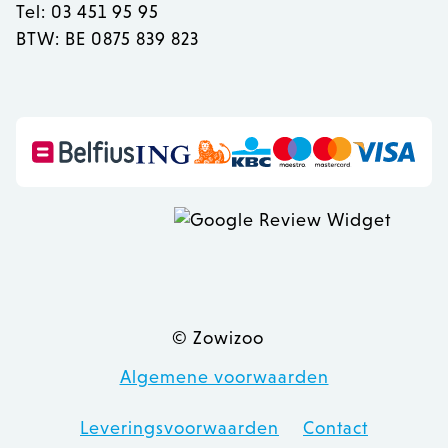
Tel: 03 451 95 95
OptanonConsent
OneTrust LLC
BTW: BE 0875 839 823
.calendly.com
© Zowizoo
Algemene voorwaarden
recently_viewed_product
Adobe Inc.
www.zowizoo.be
Leveringsvoorwaarden
Contact