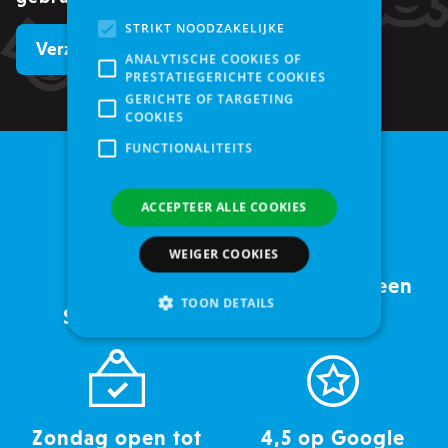
STRIKT NOODZAKELIJKE
ANALYTISCHE COOKIES OF
PRESTATIEGERICHTE COOKIES
GERICHTE OF TARGETING
COOKIES
FUNCTIONALITEITS
ACCEPTEER ALLE COOKIES
WEIGER COOKIES
Service met een
TOON DETAILS
Sinds 2005
glimlach
Strikt noodzakelijke
Analytische cookies of prestatiegerichte cookies
Zondag open tot
4,5 op Google
Gerichte of targeting cookies