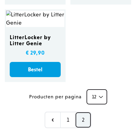
LitterLocker by
Litter Genie
€ 29,90
Bestel
Producten per pagina
Pagina
1
2
Pagina
Pagina
Je leest momenteel