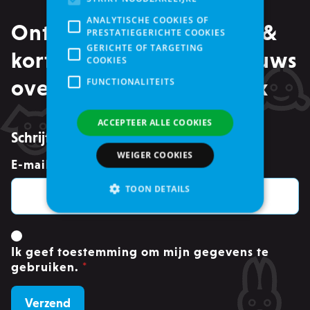
ANALYTISCHE COOKIES OF
Ontvang alle promoties &
PRESTATIEGERICHTE COOKIES
GERICHTE OF TARGETING
kortingen, maar ook nieuws
COOKIES
over events in je mailbox
FUNCTIONALITEITS
ACCEPTEER ALLE COOKIES
Schrijf je in voor de nieuwsbrief
WEIGER COOKIES
E-mailadres
*
TOON DETAILS
Strikt noodzakelijke
Ik geef toestemming om mijn gegevens te
Analytische cookies of prestatiegerichte cookies
gebruiken.
*
Gerichte of targeting cookies
Functionaliteits