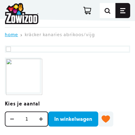
Ga direct door naar de inhoud
home
kräcker kanaries abrikoos/vijg
Kies je aantal
Aantal
In winkelwagen