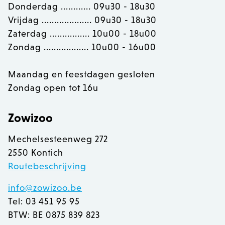
OptanonConsent
OneTrust LLC
Donderdag ............ 09u30 - 18u30
.calendly.com
Vrijdag .................... 09u30 - 18u30
Zaterdag ................ 10u00 - 18u00
Zondag .................. 10u00 - 16u00
Maandag en feestdagen gesloten
Zondag open tot 16u
Zowizoo
Mechelsesteenweg 272
2550 Kontich
Routebeschrijving
info@zowizoo.be
recently_viewed_product
Adobe Inc.
www.zowizoo.be
Tel: 03 451 95 95
BTW: BE 0875 839 823