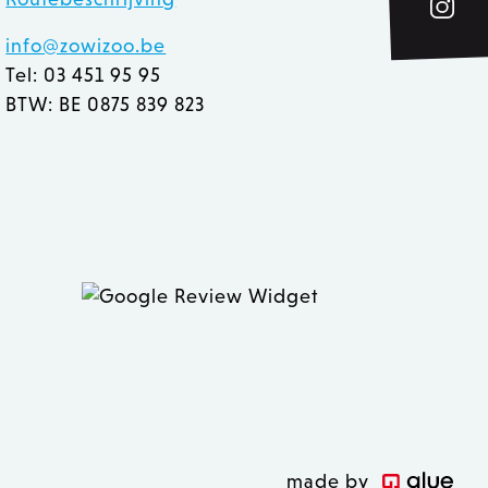
e Cookie-Script.com-
n bezoekers te
info@zowizoo.be
Cookie-Script.com is
Tel: 03 451 95 95
derscheid te maken tussen
BTW: BE 0875 839 823
r de website, om geldige
et gebruik van hun
eleken producten op voor
rt het opschonen van de
ookie wordt verwijderd
 de Admin de lokale opslag
true.
 inhoud in de browser te
n geladen.
ver hoe de eindgebruiker
 inhoud in de browser te
 heeft gezien voordat hij
n geladen.
made by
 inhoud in de browser te
 zoals realtime bieden van