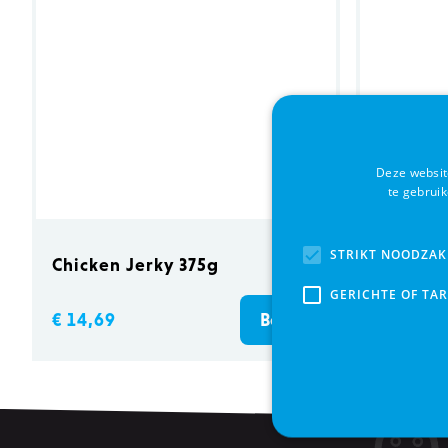
Deze websit
te gebrui
STRIKT NOODZAK
Chicken Jerky 375g
Outdoor
GERICHTE OF TA
€ 14,69
€ 9,99
Bestel