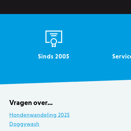
section_data_ids
__cfruid
OptanonConsent
Sinds 2005
Servic
recently_viewed_product
mage-messages
Vragen over...
Hondenwandeling 2025
Doggywash
recently_compared_produ