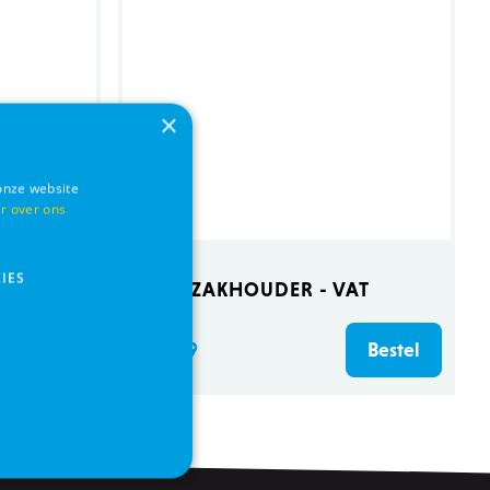
×
onze website
r over ons
IES
line 2kg
POEPZAKHOUDER - VAT
€ 4,99
Bestel
Bestel