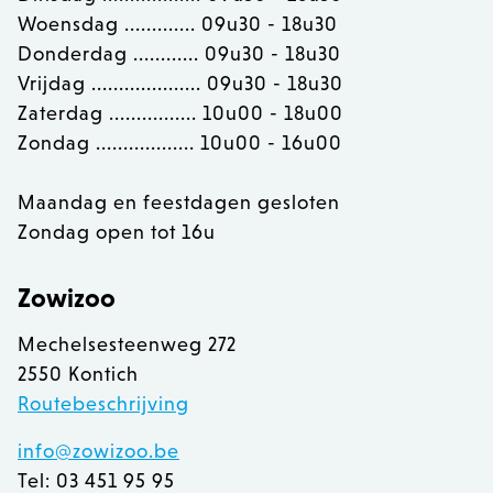
Woensdag ............. 09u30 - 18u30
Donderdag ............ 09u30 - 18u30
Vrijdag .................... 09u30 - 18u30
Zaterdag ................ 10u00 - 18u00
Zondag .................. 10u00 - 16u00
recently_viewed_product
Adobe Inc.
Maandag en feestdagen gesloten
www.zowizoo.be
Zondag open tot 16u
mage-messages
Adobe Inc.
www.zowizoo.be
Zowizoo
Mechelsesteenweg 272
2550 Kontich
Routebeschrijving
recently_compared_product
Adobe Inc.
info@zowizoo.be
www.zowizoo.be
Tel: 03 451 95 95