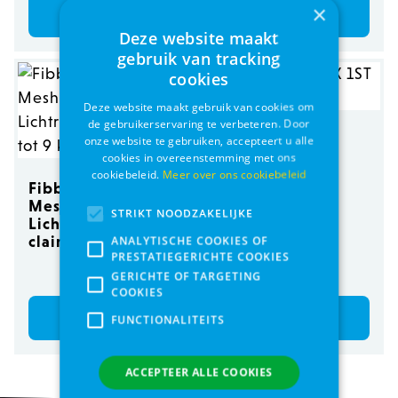
×
Bestel
Bestel
Deze website maakt
gebruik van tracking
cookies
Deze website maakt gebruik van cookies om
de gebruikerservaring te verbeteren. Door
WHIMZEES STIX
onze website te gebruiken, accepteert u alle
1ST - S - 11,9cm
cookies in overeenstemming met ons
cookiebeleid.
Meer over ons cookiebeleid
Fibbia Verstelbaar
Mesh Reflective 3,5
STRIKT NOODZAKELIJKE
Lichtroze/ Rose
clair tot 9 kg
ANALYTISCHE COOKIES OF
PRESTATIEGERICHTE COOKIES
€ 42,95
€ 0,59
GERICHTE OF TARGETING
COOKIES
Bestel
Bestel
FUNCTIONALITEITS
ACCEPTEER ALLE COOKIES