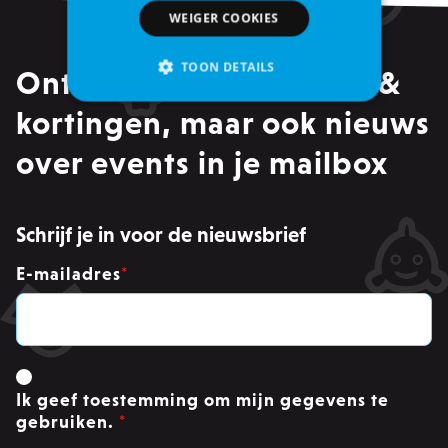
WEIGER COOKIES
TOON DETAILS
Ontvang alle promoties &
kortingen, maar ook nieuws
Strikt noodzakelijke
over events in je mailbox
Analytische cookies of prestatiegerichte cookies
Gerichte of targeting cookies
Functionaliteits
Schrijf je in voor de nieuwsbrief
Strikt noodzakelijke cookies maken
E-mailadres
*
kernfunctionaliteit van de website mogelijk,
zoals gebruikersaanmelding en accountbeheer.
Zonder strikt noodzakelijke cookies kan de
website niet correct worden gebruikt.
Provider /
Naam
Ver
Domein
Ik geef toestemming om mijn gegevens te
PHPSESSID
PHP.net
.zowizoo.be
gebruiken.
*