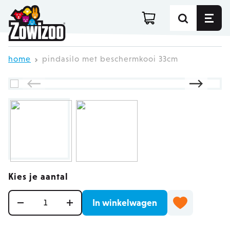
Ga direct door naar de inhoud
home
pindasilo met beschermkooi 33cm
Kies je aantal
Aantal
In winkelwagen