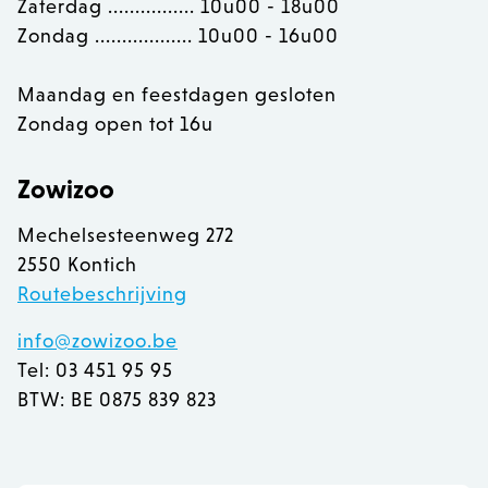
Zaterdag ................ 10u00 - 18u00
Zondag .................. 10u00 - 16u00
Maandag en feestdagen gesloten
Zondag open tot 16u
Zowizoo
Mechelsesteenweg 272
2550 Kontich
Routebeschrijving
info@zowizoo.be
Tel: 03 451 95 95
recently_viewed_product
Adobe Inc.
BTW: BE 0875 839 823
www.zowizoo.be
mage-messages
Adobe Inc.
www.zowizoo.be