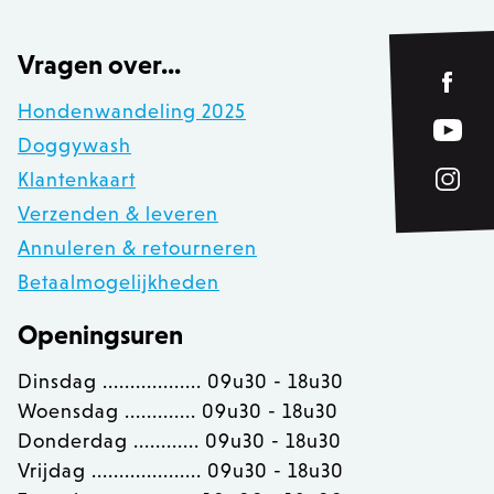
product_data_storage
Adobe Inc.
www.zowizoo.be
Vragen over...
Hondenwandeling 2025
private_content_version
1
Adobe Inc.
www.zowizoo.be
Doggywash
Klantenkaart
Verzenden & leveren
section_data_ids
Adobe Inc.
Annuleren & retourneren
www.zowizoo.be
Betaalmogelijkheden
Openingsuren
__cfruid
Cloudflare Inc.
Dinsdag .................. 09u30 - 18u30
.calendly.com
Woensdag ............. 09u30 - 18u30
Donderdag ............ 09u30 - 18u30
OptanonConsent
OneTrust LLC
Vrijdag .................... 09u30 - 18u30
.calendly.com