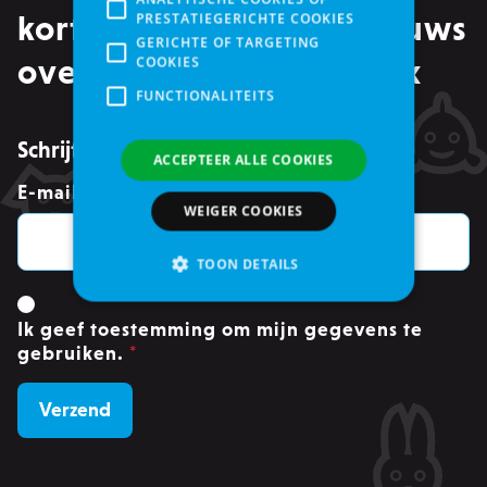
kortingen, maar ook nieuws
PRESTATIEGERICHTE COOKIES
GERICHTE OF TARGETING
over events in je mailbox
COOKIES
FUNCTIONALITEITS
Schrijf je in voor de nieuwsbrief
ACCEPTEER ALLE COOKIES
E-mailadres
*
WEIGER COOKIES
TOON DETAILS
Ik geef toestemming om mijn gegevens te
Strikt noodzakelijke
gebruiken.
*
Analytische cookies of prestatiegerichte cookies
Gerichte of targeting cookies
Functionaliteits
Strikt noodzakelijke cookies maken