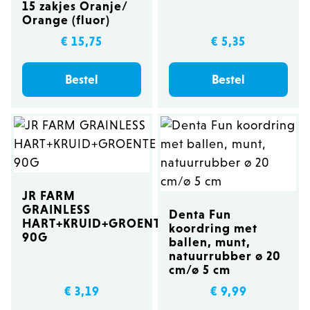
15 zakjes Oranje/
Orange (fluor)
€ 15,75
€ 5,35
Bestel
Bestel
JR FARM
GRAINLESS
Denta Fun
HART+KRUID+GROENTE
koordring met
90G
ballen, munt,
natuurrubber ø 20
cm/ø 5 cm
€ 3,19
€ 9,99