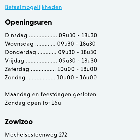
www.zowizoo.be
Betaalmogelijkheden
Openingsuren
section_data_ids
Adobe Inc.
Dinsdag .................. 09u30 - 18u30
www.zowizoo.be
Woensdag ............. 09u30 - 18u30
Donderdag ............ 09u30 - 18u30
Vrijdag .................... 09u30 - 18u30
__cfruid
Cloudflare Inc.
Zaterdag ................ 10u00 - 18u00
.calendly.com
Zondag .................. 10u00 - 16u00
Maandag en feestdagen gesloten
OptanonConsent
OneTrust LLC
.calendly.com
Zondag open tot 16u
Zowizoo
Mechelsesteenweg 272