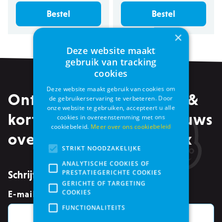
Bestel
Bestel
×
Deze website maakt
gebruik van tracking
cookies
Deze website maakt gebruik van cookies om
Ontvang alle promoties &
de gebruikerservaring te verbeteren. Door
onze website te gebruiken, accepteert u alle
kortingen, maar ook nieuws
cookies in overeenstemming met ons
cookiebeleid.
Meer over ons cookiebeleid
over events in je mailbox
STRIKT NOODZAKELIJKE
ANALYTISCHE COOKIES OF
PRESTATIEGERICHTE COOKIES
Schrijf je in voor de nieuwsbrief
GERICHTE OF TARGETING
COOKIES
E-mailadres
*
FUNCTIONALITEITS