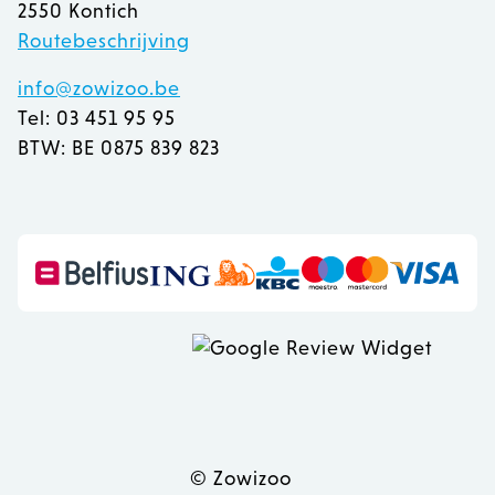
2550 Kontich
Routebeschrijving
info@zowizoo.be
Tel: 03 451 95 95
BTW: BE 0875 839 823
recently_viewed_product
Adobe Inc.
www.zowizoo.be
mage-messages
Adobe Inc.
www.zowizoo.be
© Zowizoo