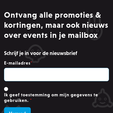
Strikt noodzakelijke cookies maken
kernfunctionaliteit van de website mogelijk,
Ontvang alle promoties &
zoals gebruikersaanmelding en accountbeheer.
Zonder strikt noodzakelijke cookies kan de
kortingen, maar ook nieuws
website niet correct worden gebruikt.
Provider /
over events in je mailbox
Naam
Ver
Domein
PHPSESSID
PHP.net
.zowizoo.be
Schrijf je in voor de nieuwsbrief
E-mailadres
*
CSRF_TOKEN
.zowizoo.be
_username
.zowizoo.be
Ik geef toestemming om mijn gegevens te
gebruiken.
*
product-added-modal
.zowizoo.be
1 
recently_viewed_product_previous
Adobe Inc.