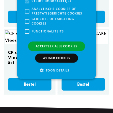
STRIKT NOODZAKELIJKE
€ 40,55
€ 2,75
ANALYTISCHE COOKIES OF
PRESTATIEGERICHTE COOKIES
Bestel
Bestel
GERICHTE OF TARGETING
COOKIES
FUNCTIONALITEITS
ACCEPTEER ALLE COOKIES
CP snack -
JR FARM
Vleesrollen Eend
FRUITCAKE 80G
WEIGER COOKIES
5st
€ 7,00
€ 6,25
TOON DETAILS
Bestel
Bestel
Strikt noodzakelijke
Analytische cookies of prestatiegerichte cookies
Gerichte of targeting cookies
Functionaliteits