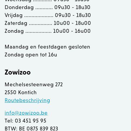
mage-messages
Adobe Inc.
Donderdag ............ 09u30 - 18u30
www.zowizoo.be
Vrijdag .................... 09u30 - 18u30
Zaterdag ................ 10u00 - 18u00
Zondag .................. 10u00 - 16u00
Maandag en feestdagen gesloten
recently_compared_product
Adobe Inc.
www.zowizoo.be
Zondag open tot 16u
CookieScriptConsent
1
CookieScript
www.zowizoo.be
Zowizoo
Mechelsesteenweg 272
2550 Kontich
Routebeschrijving
__cf_bm
30 
Cloudflare Inc.
.calendly.com
info@zowizoo.be
Tel: 03 451 95 95
BTW: BE 0875 839 823