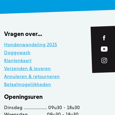
OptanonConsent
OneTrust LLC
.calendly.com
Vragen over...
Hondenwandeling 2025
Doggywash
Klantenkaart
Verzenden & leveren
Annuleren & retourneren
Betaalmogelijkheden
Openingsuren
recently_viewed_product
Adobe Inc.
www.zowizoo.be
Dinsdag .................. 09u30 - 18u30
Woensdag ............. 09u30 - 18u30