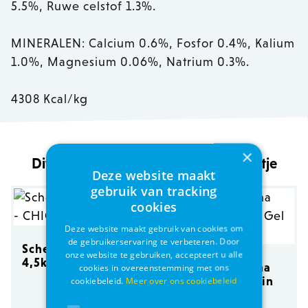
5.5%, Ruwe celstof 1.3%.
MINERALEN: Calcium 0.6%, Fosfor 0.4%, Kalium
1.0%, Magnesium 0.06%, Natrium 0.3%.
4308 Kcal/kg
×
Dit vind jouw diertje ook een pleziertje
Deze website maakt
gebruik van tracking
cookies
Deze website maakt gebruik van cookies om
de gebruikerservaring te verbeteren. Door
Schesir NS Cat
onze website te gebruiken, accepteert u alle
4,5kg - CHICKEN
Porta 21 Cat Tuna
cookies in overeenstemming met ons
With Aloe Vera in
cookiebeleid.
Meer over ons cookiebeleid
Gel 156g