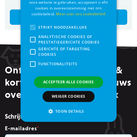
€ 1,29
€ 6,95
onze website te gebruiken, accepteert u alle
cookies in overeenstemming met ons
cookiebeleid.
Meer over ons cookiebeleid
Bestel
Bestel
STRIKT NOODZAKELIJKE
ANALYTISCHE COOKIES OF
PRESTATIEGERICHTE COOKIES
GERICHTE OF TARGETING
COOKIES
FUNCTIONALITEITS
Ontvang alle promoties &
kortingen, maar ook nieuws
ACCEPTEER ALLE COOKIES
over events in je mailbox
WEIGER COOKIES
TOON DETAILS
Schrijf je in voor de nieuwsbrief
E-mailadres
*
Strikt noodzakelijke