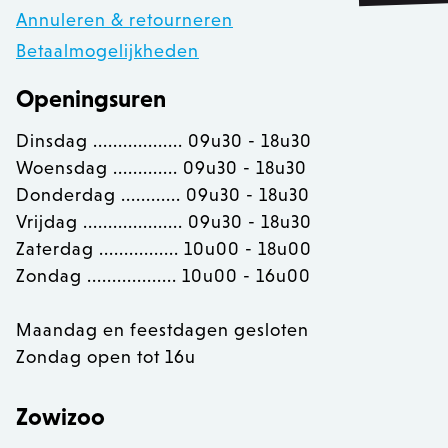
__cfruid
Cloudflare Inc.
Annuleren & retourneren
.calendly.com
Betaalmogelijkheden
OptanonConsent
Openingsuren
OneTrust LLC
.calendly.com
Dinsdag .................. 09u30 - 18u30
Woensdag ............. 09u30 - 18u30
Donderdag ............ 09u30 - 18u30
Vrijdag .................... 09u30 - 18u30
Zaterdag ................ 10u00 - 18u00
Zondag .................. 10u00 - 16u00
Maandag en feestdagen gesloten
Zondag open tot 16u
Zowizoo