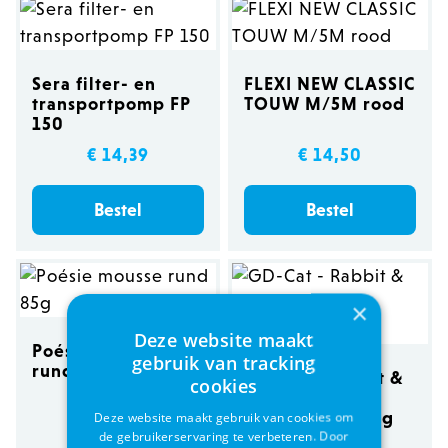
Sera filter- en
FLEXI NEW CLASSIC
transportpomp FP
TOUW M/5M rood
150
€ 14,39
€ 14,50
Bestel
Bestel
×
Deze website maakt
Poésie mousse
gebruik van tracking
rund 85g
GD-Cat - Rabbit &
cookies
Turkey - Adult
Sterilized - 400g
Deze website maakt gebruik van cookies om
de gebruikerservaring te verbeteren. Door