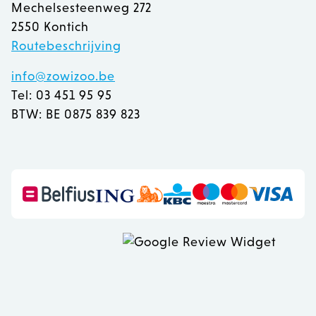
Mechelsesteenweg 272
recently_viewed_product
Adobe Inc.
2550 Kontich
www.zowizoo.be
Routebeschrijving
mage-messages
Adobe Inc.
info@zowizoo.be
www.zowizoo.be
Tel: 03 451 95 95
BTW: BE 0875 839 823
recently_compared_product
Adobe Inc.
www.zowizoo.be
CookieScriptConsent
1
CookieScript
www.zowizoo.be
__cf_bm
30 