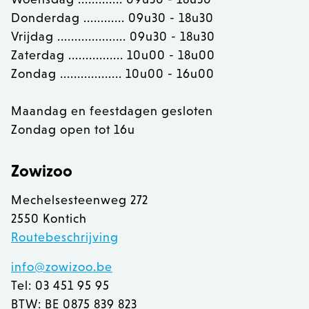
OptanonConsent
OneTrust LLC
.calendly.com
Donderdag ............ 09u30 - 18u30
Vrijdag .................... 09u30 - 18u30
Zaterdag ................ 10u00 - 18u00
Zondag .................. 10u00 - 16u00
Maandag en feestdagen gesloten
Zondag open tot 16u
Zowizoo
Mechelsesteenweg 272
2550 Kontich
Routebeschrijving
info@zowizoo.be
recently_viewed_product
Adobe Inc.
www.zowizoo.be
Tel: 03 451 95 95
BTW: BE 0875 839 823