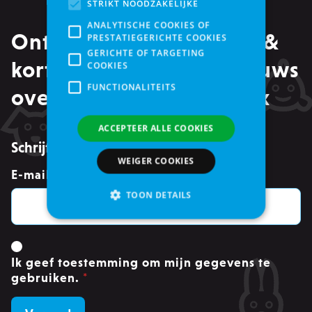
STRIKT NOODZAKELIJKE
ANALYTISCHE COOKIES OF
Ontvang alle promoties &
PRESTATIEGERICHTE COOKIES
GERICHTE OF TARGETING
kortingen, maar ook nieuws
COOKIES
FUNCTIONALITEITS
over events in je mailbox
ACCEPTEER ALLE COOKIES
Schrijf je in voor de nieuwsbrief
WEIGER COOKIES
E-mailadres
*
TOON DETAILS
Strikt noodzakelijke
Ik geef toestemming om mijn gegevens te
Analytische cookies of prestatiegerichte cookies
gebruiken.
*
Gerichte of targeting cookies
Functionaliteits