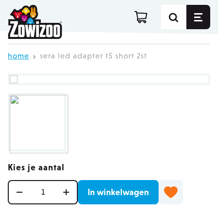
Ga direct door naar de inhoud
home
sera led adapter t5 short 2st
Kies je aantal
Aantal
In winkelwagen