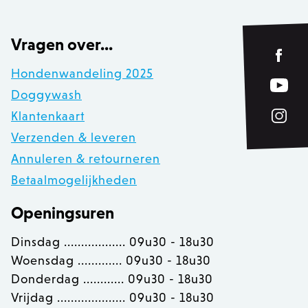
product_data_storage
Adobe Inc.
www.zowizoo.be
Vragen over...
Hondenwandeling 2025
private_content_version
1
Adobe Inc.
www.zowizoo.be
Doggywash
Klantenkaart
Verzenden & leveren
section_data_ids
Adobe Inc.
Annuleren & retourneren
www.zowizoo.be
Betaalmogelijkheden
Openingsuren
__cfruid
Cloudflare Inc.
Dinsdag .................. 09u30 - 18u30
.calendly.com
Woensdag ............. 09u30 - 18u30
Donderdag ............ 09u30 - 18u30
OptanonConsent
OneTrust LLC
Vrijdag .................... 09u30 - 18u30
.calendly.com