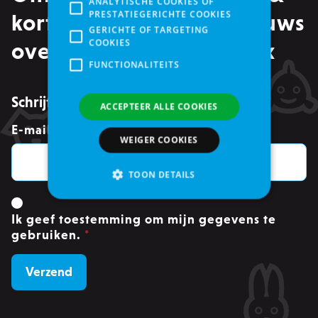
ANALYTISCHE COOKIES OF
PRESTATIEGERICHTE COOKIES
kortingen, maar ook nieuws
GERICHTE OF TARGETING
COOKIES
over events in je mailbox
FUNCTIONALITEITS
Schrijf je in voor de nieuwsbrief
ACCEPTEER ALLE COOKIES
E-mailadres
*
WEIGER COOKIES
TOON DETAILS
Ik geef toestemming om mijn gegevens te
Strikt noodzakelijke
gebruiken.
*
Analytische cookies of prestatiegerichte cookies
Gerichte of targeting cookies
Functionaliteits
Strikt noodzakelijke cookies maken