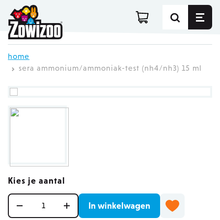
Ga direct door naar de inhoud
home
sera ammonium/ammoniak-test (nh4/nh3) 15 ml
Kies je aantal
Aantal
In winkelwagen