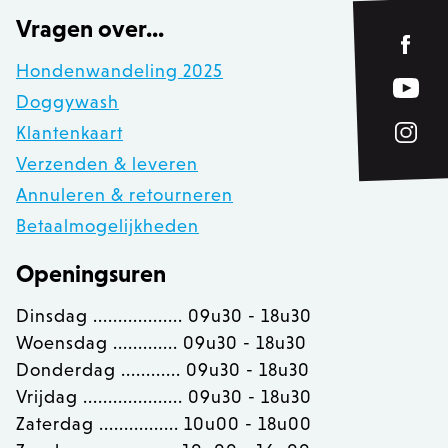
product_data_storage
Adobe Inc.
Vragen over...
www.zowizoo.be
Hondenwandeling 2025
private_content_version
1
Adobe Inc.
Doggywash
www.zowizoo.be
Klantenkaart
Verzenden & leveren
Annuleren & retourneren
section_data_ids
Adobe Inc.
www.zowizoo.be
Betaalmogelijkheden
Openingsuren
Dinsdag .................. 09u30 - 18u30
__cfruid
Cloudflare Inc.
.calendly.com
Woensdag ............. 09u30 - 18u30
Donderdag ............ 09u30 - 18u30
Vrijdag .................... 09u30 - 18u30
OptanonConsent
OneTrust LLC
.calendly.com
Zaterdag ................ 10u00 - 18u00