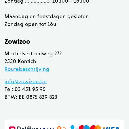
Zondag .................. 10u00 - 16u00
Maandag en feestdagen gesloten
Zondag open tot 16u
Zowizoo
Mechelsesteenweg 272
2550 Kontich
Routebeschrijving
info@zowizoo.be
Tel: 03 451 95 95
BTW: BE 0875 839 823
recently_viewed_product
Adobe Inc.
www.zowizoo.be
mage-messages
Adobe Inc.
www.zowizoo.be