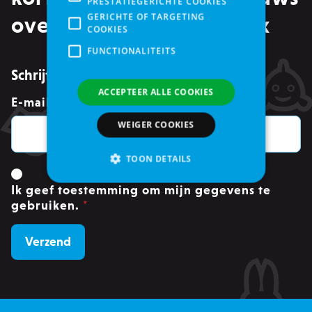
PRESTATIEGERICHTE COOKIES
GERICHTE OF TARGETING
over events in je mailbox
COOKIES
FUNCTIONALITEITS
Schrijf je in voor de nieuwsbrief
ACCEPTEER ALLE COOKIES
E-mailadres
*
WEIGER COOKIES
TOON DETAILS
Ik geef toestemming om mijn gegevens te
gebruiken.
*
Strikt noodzakelijke
Analytische cookies of prestatiegerichte cookies
Gerichte of targeting cookies
Functionaliteits
Strikt noodzakelijke cookies maken
kernfunctionaliteit van de website mogelijk,