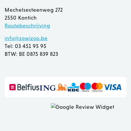
Mechelsesteenweg 272
2550 Kontich
Routebeschrijving
info@zowizoo.be
Tel: 03 451 95 95
BTW: BE 0875 839 823
recently_viewed_product
Adobe Inc.
www.zowizoo.be
mage-messages
Adobe Inc.
www.zowizoo.be