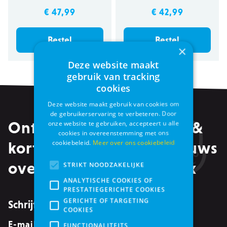
€ 47,99
€ 42,99
Bestel
Bestel
×
Deze website maakt
gebruik van tracking
cookies
Deze website maakt gebruik van cookies om
de gebruikerservaring te verbeteren. Door
Ontvang alle promoties &
onze website te gebruiken, accepteert u alle
cookies in overeenstemming met ons
cookiebeleid.
Meer over ons cookiebeleid
kortingen, maar ook nieuws
over events in je mailbox
STRIKT NOODZAKELIJKE
ANALYTISCHE COOKIES OF
PRESTATIEGERICHTE COOKIES
GERICHTE OF TARGETING
Schrijf je in voor de nieuwsbrief
COOKIES
E-mailadres
*
FUNCTIONALITEITS