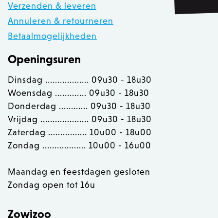
Verzenden & leveren
private_content_version
1
Adobe Inc.
www.zowizoo.be
Annuleren & retourneren
Betaalmogelijkheden
Openingsuren
section_data_ids
Adobe Inc.
www.zowizoo.be
Dinsdag .................. 09u30 - 18u30
Woensdag ............. 09u30 - 18u30
Donderdag ............ 09u30 - 18u30
Vrijdag .................... 09u30 - 18u30
__cfruid
Cloudflare Inc.
.calendly.com
Zaterdag ................ 10u00 - 18u00
Zondag .................. 10u00 - 16u00
OptanonConsent
OneTrust LLC
.calendly.com
Maandag en feestdagen gesloten
Zondag open tot 16u
Zowizoo