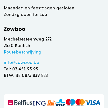
Maandag en feestdagen gesloten
Zondag open tot 16u
Zowizoo
Mechelsesteenweg 272
2550 Kontich
Routebeschrijving
info@zowizoo.be
Tel: 03 451 95 95
BTW: BE 0875 839 823
recently_viewed_product
Adobe Inc.
www.zowizoo.be
mage-messages
Adobe Inc.
www.zowizoo.be