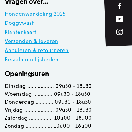
Vragen over...
www.zowizoo.be
Hondenwandeling 2025
Doggywash
private_content_version
1
Adobe Inc.
www.zowizoo.be
Klantenkaart
Verzenden & leveren
Annuleren & retourneren
section_data_ids
Adobe Inc.
Betaalmogelijkheden
www.zowizoo.be
Openingsuren
Dinsdag .................. 09u30 - 18u30
__cfruid
Cloudflare Inc.
Woensdag ............. 09u30 - 18u30
.calendly.com
Donderdag ............ 09u30 - 18u30
Vrijdag .................... 09u30 - 18u30
OptanonConsent
OneTrust LLC
Zaterdag ................ 10u00 - 18u00
.calendly.com
Zondag .................. 10u00 - 16u00