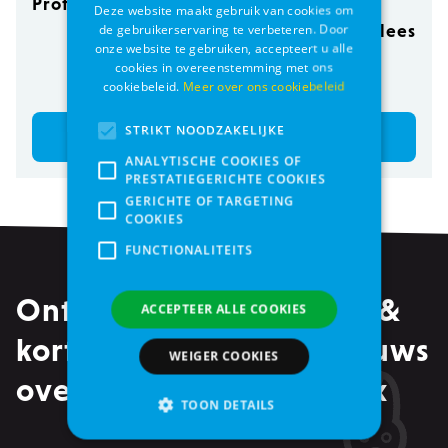
Professional 35 g
Deze website maakt gebruik van cookies om
HFC Dogs 290g
de gebruikerservaring te verbeteren. Door
Natural - rundvlees
onze website te gebruiken, accepteert u alle
met ham
cookies in overeenstemming met ons
€ 2,99
€ 4,05
cookiebeleid.
Meer over ons cookiebeleid
STRIKT NOODZAKELIJKE
Bestel
Bestel
ANALYTISCHE COOKIES OF
PRESTATIEGERICHTE COOKIES
GERICHTE OF TARGETING
COOKIES
FUNCTIONALITEITS
Ontvang alle promoties &
ACCEPTEER ALLE COOKIES
kortingen, maar ook nieuws
WEIGER COOKIES
over events in je mailbox
TOON DETAILS