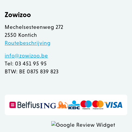
Zowizoo
recently_viewed_product
Adobe Inc.
www.zowizoo.be
Mechelsesteenweg 272
2550 Kontich
mage-messages
Adobe Inc.
Routebeschrijving
www.zowizoo.be
info@zowizoo.be
Tel: 03 451 95 95
BTW: BE 0875 839 823
recently_compared_product
Adobe Inc.
www.zowizoo.be
CookieScriptConsent
1
CookieScript
www.zowizoo.be