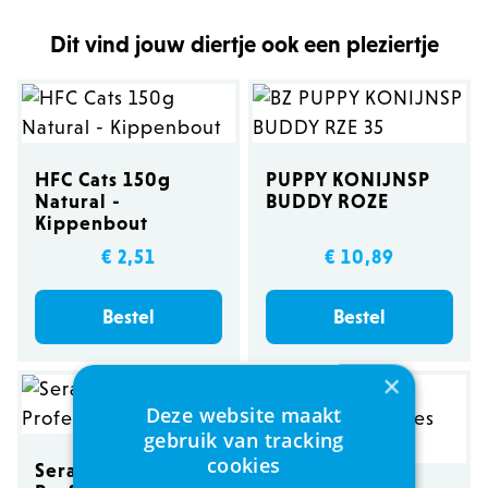
Dit vind jouw diertje ook een pleziertje
HFC Cats 150g
PUPPY KONIJNSP
Natural -
BUDDY ROZE
Kippenbout
€ 2,51
€ 10,89
Bestel
Bestel
×
Deze website maakt
gebruik van tracking
cookies
Sera siporax mini