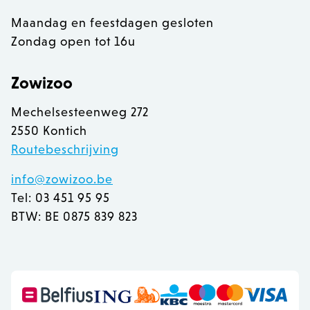
Maandag en feestdagen gesloten
Zondag open tot 16u
Zowizoo
Mechelsesteenweg 272
2550 Kontich
Routebeschrijving
info@zowizoo.be
Tel: 03 451 95 95
BTW: BE 0875 839 823
recently_viewed_product
Adobe Inc.
www.zowizoo.be
mage-messages
Adobe Inc.
www.zowizoo.be