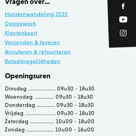
Vragen over...
www.zowizoo.be
Hondenwandeling 2025
Doggywash
private_content_version
1
Adobe Inc.
www.zowizoo.be
Klantenkaart
Verzenden & leveren
Annuleren & retourneren
section_data_ids
Adobe Inc.
Betaalmogelijkheden
www.zowizoo.be
Openingsuren
Dinsdag .................. 09u30 - 18u30
__cfruid
Cloudflare Inc.
Woensdag ............. 09u30 - 18u30
.calendly.com
Donderdag ............ 09u30 - 18u30
Vrijdag .................... 09u30 - 18u30
OptanonConsent
OneTrust LLC
Zaterdag ................ 10u00 - 18u00
.calendly.com
Zondag .................. 10u00 - 16u00