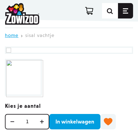
Ga direct door naar de inhoud
home
sisal vachtje
Kies je aantal
Aantal
In winkelwagen