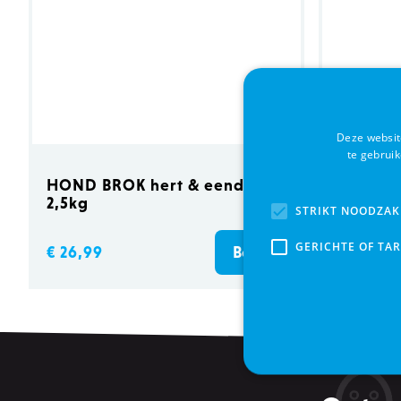
Deze websit
te gebrui
HOND BROK hert & eend
FLEXI N
2,5kg
XS/3M z
STRIKT NOODZAK
GERICHTE OF TA
€ 26,99
€ 11,95
Bestel