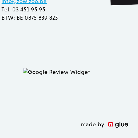
info@zowizoo.be
e Cookie-Script.com-
n bezoekers te
Tel: 03 451 95 95
Cookie-Script.com is
BTW: BE 0875 839 823
derscheid te maken tussen
r de website, om geldige
et gebruik van hun
eleken producten op voor
rt het opschonen van de
ookie wordt verwijderd
 de Admin de lokale opslag
true.
 inhoud in de browser te
n geladen.
ver hoe de eindgebruiker
 inhoud in de browser te
 heeft gezien voordat hij
n geladen.
made by
 inhoud in de browser te
 zoals realtime bieden van
n geladen.