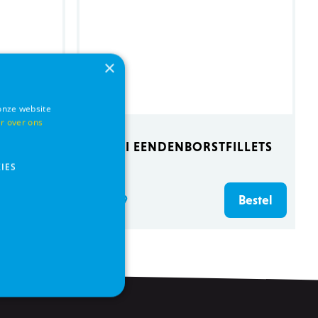
×
onze website
r over ons
 KORT
HAPKI EENDENBORSTFILLETS
170G
IES
€ 5,99
Bestel
Bestel