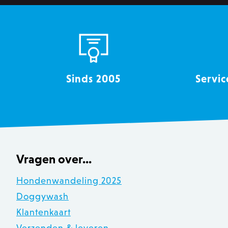
section_data_ids
__cfruid
OptanonConsent
Sinds 2005
Servic
recently_viewed_product
Vragen over...
mage-messages
Hondenwandeling 2025
Doggywash
recently_compared_produ
Klantenkaart