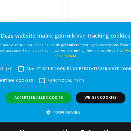
Deze website maakt gebruik van tracking cookies
e maakt gebruik van cookies om de gebruikerservaring te verbeteren. Door 
ken, accepteert u alle cookies in overeenstemming met ons cookiebeleid.
Mee
cookiebeleid
EW CLASSIC LINT
HAPKI KIPPENFILLETS
wart
400G
ELIJKE
ANALYTISCHE COOKIES OF PRESTATIEGERICHTE COOK
RGETING COOKIES
FUNCTIONALITEITS
€ 14,99
Bestel
WEIGER COOKIES
ACCEPTEER ALLE COOKIES
TOON DETAILS