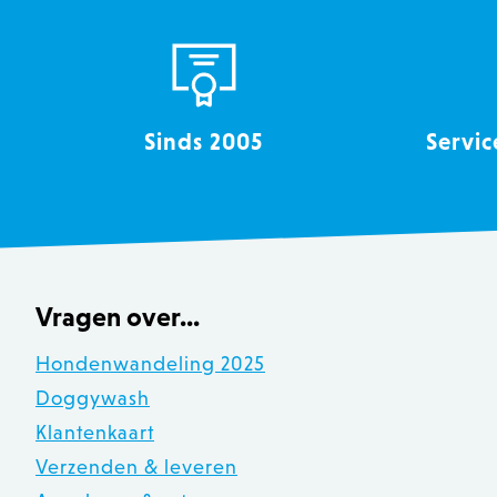
__cfruid
OptanonConsent
Sinds 2005
Servic
recently_viewed_product
Vragen over...
mage-messages
Hondenwandeling 2025
Doggywash
Klantenkaart
recently_compared_produ
Verzenden & leveren
CookieScriptConsent