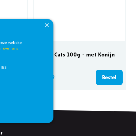
×
onze website
r over ons
l
Daily Cats 100g - met Konijn
IES
€ 0,79
Bestel
Bestel
,
s
Functionaliteits