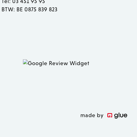
Tel: 03 451 95 95
n bezoekers te
Cookie-Script.com is
BTW: BE 0875 839 823
derscheid te maken tussen
r de website, om geldige
et gebruik van hun
eleken producten op voor
rt het opschonen van de
ookie wordt verwijderd
 de Admin de lokale opslag
true.
 inhoud in de browser te
n geladen.
ver hoe de eindgebruiker
 inhoud in de browser te
 heeft gezien voordat hij
made by
n geladen.
 inhoud in de browser te
 zoals realtime bieden van
n geladen.