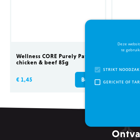
Deze websit
te gebrui
Wellness CORE Purely Pate
Trainin
chicken & beef 85g
STRIKT NOODZAK
€ 1,45
€ 6,45
Bestel
GERICHTE OF TA
Ontva
Strikt noodzakelijke