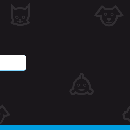
countbeheer. Zonder strikt
oorkeuren en keuzes op te
e cookie verdwijnt wanneer
e bezoeker voor Cross-
bruikernaam van de
jk eerder bekeken
ie.
tgegevens met betrekking
oducten.
r en tijd toe aan pagina's
dat ze in de cache op de
 met betrekking tot door