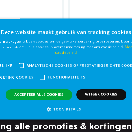
Deze website maakt gebruik van tracking cookies
e maakt gebruik van cookies om de gebruikerservaring te verbeteren. Door 
ken, accepteert u alle cookies in overeenstemming met ons cookiebeleid.
Mee
cookiebeleid
gssnacks paard 80g
Sera FD Mixpur 100 m
ELIJKE
ANALYTISCHE COOKIES OF PRESTATIEGERICHTE COOK
€ 7,79
Bestel
RGETING COOKIES
FUNCTIONALITEITS
WEIGER COOKIES
ACCEPTEER ALLE COOKIES
TOON DETAILS
ng alle promoties & kortingen
Analytische cookies of prestatiegerichte cookies
Gerichte of targeting cookie